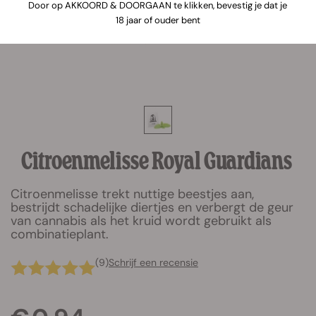
Door op AKKOORD & DOORGAAN te klikken, bevestig je dat je
18 jaar of ouder bent
Citroenmelisse Royal Guardians
Citroenmelisse trekt nuttige beestjes aan,
bestrijdt schadelijke diertjes en verbergt de geur
van cannabis als het kruid wordt gebruikt als
combinatieplant.
(9)
Schrijf een recensie