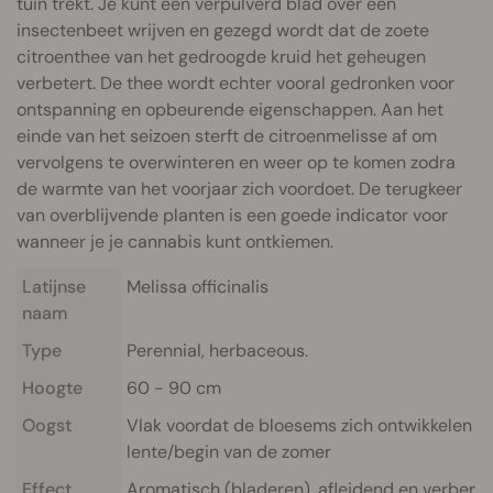
tuin trekt. Je kunt een verpulverd blad over een
insectenbeet wrijven en gezegd wordt dat de zoete
citroenthee van het gedroogde kruid het geheugen
verbetert. De thee wordt echter vooral gedronken voor
ontspanning en opbeurende eigenschappen. Aan het
einde van het seizoen sterft de citroenmelisse af om
vervolgens te overwinteren en weer op te komen zodra
de warmte van het voorjaar zich voordoet. De terugkeer
van overblijvende planten is een goede indicator voor
wanneer je je cannabis kunt ontkiemen.
Latijnse
Melissa officinalis
naam
Type
Perennial, herbaceous.
Hoogte
60 - 90 cm
Oogst
Vlak voordat de bloesems zich ontwikkelen - 
lente/begin van de zomer
Effect
Aromatisch (bladeren), afleidend en verberg