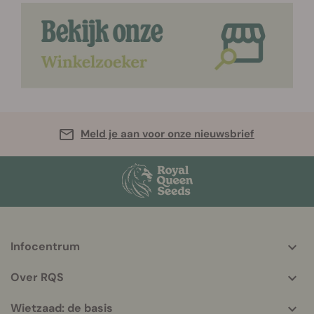
Meld je aan voor onze nieuwsbrief
Infocentrum
More
helpful
Over RQS
info
Wietzaad: de basis