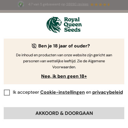
4.7 van 5 gebaseerd op
58690 reviews
🎁
3 White Widow Auto zaadjes
GRATIS voor de
eerste 100 die de code
AUGUST26 🌿
gebruiken
Ben je 18 jaar of ouder?
De inhoud en producten van onze website zijn gericht aan
personen van wettelijke leeftijd. Zie de Algemene
Voorwaarden.
Nee, ik ben geen 18+
Ik accepteer
Cookie-instellingen
en
privacybeleid
AKKOORD & DOORGAAN