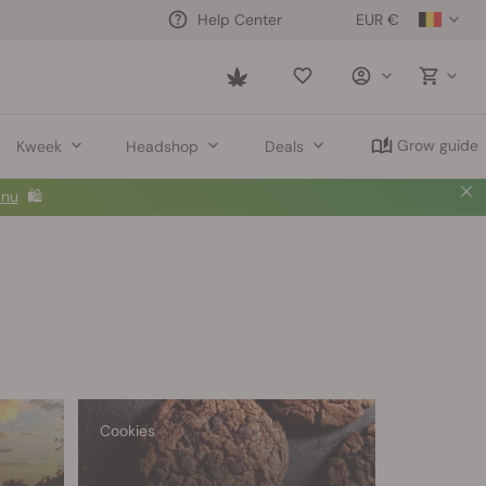
EUR €
Help Center
Saved
items
Grow guide
Kweek
Headshop
Deals
 nu
🛍️
Cookies