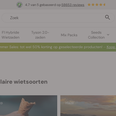
4.7 van 5 gebaseerd op
58653 reviews
F1 Hybride
Tyson 2.0-
Seeds
Mix Packs
Wietzaden
zaden
Collection
mer Sales: tot wel 50% korting op geselecteerde producten! ⏤
Koop
laire wietsoorten
to
Haze