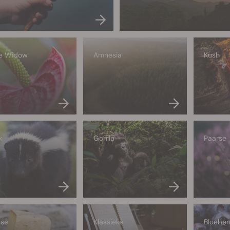
te
Widow
Amnesia
Kush
k
Gorilla
Paarse
se
Klassieke
Blueber