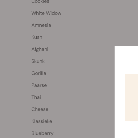
Cookies
White Widow
Amnesia
Kush
Afghani
Skunk
Gorilla
Paarse
Thai
Cheese
Klassieke
Blueberry