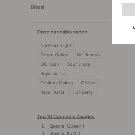
Diesel
Onze cannabis zaden
Northern Light
Green Gelato
Fat Banana
OG Kush
Sour Diesel
Royal Gorilla
Cookies Gelato
Critical
Royal Runtz
HulkBerry
Top 10 Cannabis Zaadjes
1.
Special Queen 1
2.
Special Kush 1