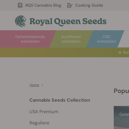
RQS Cannabis Blog
Cooking Guide
Gefeminiseerde
Autoflower
CBD
wietzaden
wietzaden
wietzaden
☀️
Sum
Home
>
Popu
Cannabis Seeds Collection
USA Premium
Gela
Reguliere