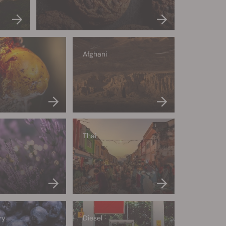
Afghani
Thai
ry
Diesel