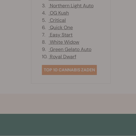
3.
Northern Light Auto
4.
OG Kush
5.
Critical
6.
Quick One
7.
Easy Start
8.
White Widow
9.
Green Gelato Auto
10.
Royal Dwarf
TOP 10 CANNABIS ZADEN