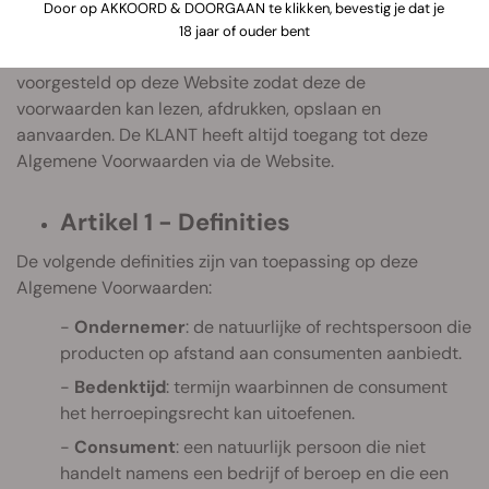
verbonden zijn en die de KLANT noodzakelijkerwijs
Door op AKKOORD & DOORGAAN te klikken, bevestig je dat je
telematisch moet aanvaarden vóór de aankoop van het
18 jaar of ouder bent
product. Deze voorwaarden worden aan de KLANT
voorgesteld op deze Website zodat deze de
voorwaarden kan lezen, afdrukken, opslaan en
aanvaarden. De KLANT heeft altijd toegang tot deze
Algemene Voorwaarden via de Website.
Artikel 1 - Definities
De volgende definities zijn van toepassing op deze
Algemene Voorwaarden:
Ondernemer
: de natuurlijke of rechtspersoon die
producten op afstand aan consumenten aanbiedt.
Bedenktijd
: termijn waarbinnen de consument
het herroepingsrecht kan uitoefenen.
Consument
: een natuurlijk persoon die niet
handelt namens een bedrijf of beroep en die een