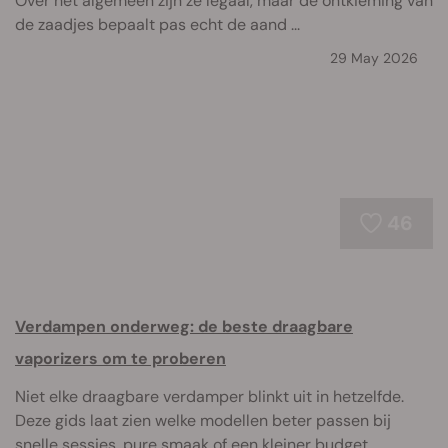
Over het algemeen zijn ze legaal, maar de ontkieming van
de zaadjes bepaalt pas echt de aand ...
29 May 2026
46
Verdampen onderweg: de beste draagbare
vaporizers om te proberen
Niet elke draagbare verdamper blinkt uit in hetzelfde.
Deze gids laat zien welke modellen beter passen bij
snelle sessies, pure smaak of een kleiner budget.