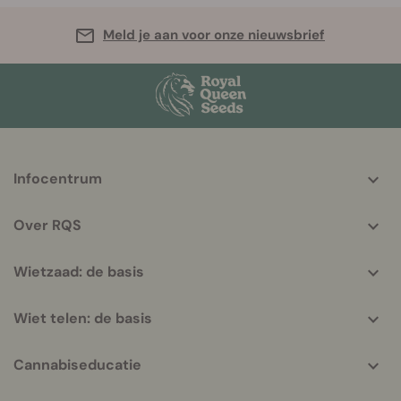
Meld je aan voor onze nieuwsbrief
More
Infocentrum
helpful
info
Over RQS
Wietzaad: de basis
Wiet telen: de basis
Cannabiseducatie