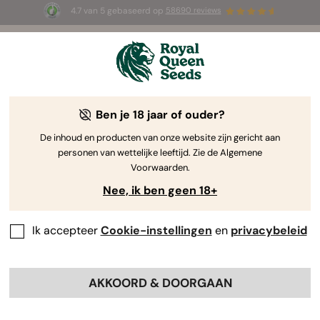
4.7 van 5 gebaseerd op
58690 reviews
🎁
3 White Widow Auto zaadjes
GRATIS voor de
eerste 100 die de code
AUGUST26 🌿
gebruiken
Ben je 18 jaar of ouder?
The RQS Blog
De inhoud en producten van onze website zijn gericht aan
personen van wettelijke leeftijd. Zie de Algemene
Cannabis Lifestyle Blogs
Soorten en producten
Voorwaarden.
Nee, ik ben geen 18+
Ik accepteer
Cookie-instellingen
en
privacybeleid
AKKOORD & DOORGAAN