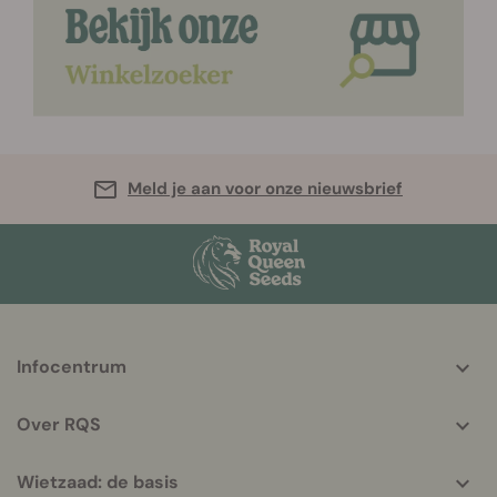
Meld je aan voor onze nieuwsbrief
More
Infocentrum
helpful
info
Over RQS
Wietzaad: de basis