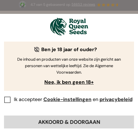
4.7 van 5 gebaseerd op
58653 reviews
☀️ Summer Sales: tot wel 50% korting
op geselecteerde producten! ⏤
Koop nu
🛍️
Ben je 18 jaar of ouder?
The RQS Blog
De inhoud en producten van onze website zijn gericht aan
personen van wettelijke leeftijd. Zie de Algemene
Wiet Kweken
Wietwetenschap en gezondheid
Voorwaarden.
Nee, ik ben geen 18+
34 Blogs about "Kweekverslagen"
Ik accepteer
Cookie-instellingen
en
privacybeleid
Een kweekverslag is essentieel om de ontwikkeling van
een plant bij te houden en te zorgen dat alle stadia van
de groei verlopen zoals gepland. Gebruik onze
AKKOORD & DOORGAAN
kweekverslagen als referentiekader voor je
kweekavontuur en haal het maximale uit je wietplant!