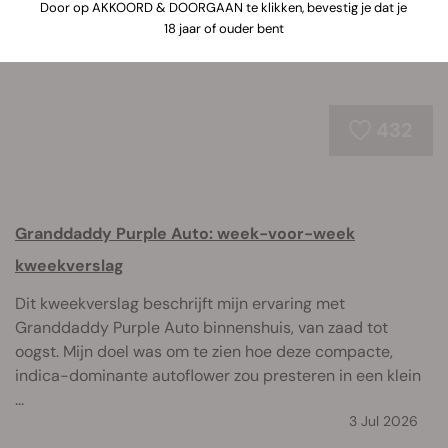
Door op AKKOORD & DOORGAAN te klikken, bevestig je dat je
18 jaar of ouder bent
432
Granddaddy Purple Auto: week-voor-week
kweekverslag
Dit kweekverslag beschrijft mijn ervaring met
Granddaddy Purple Auto binnenshuis, van zaad tot
oogst. Mijn doel was om te zien hoe deze compacte,
indica-dominante autoflower zou presteren in een klein
...
3 Jul 2026