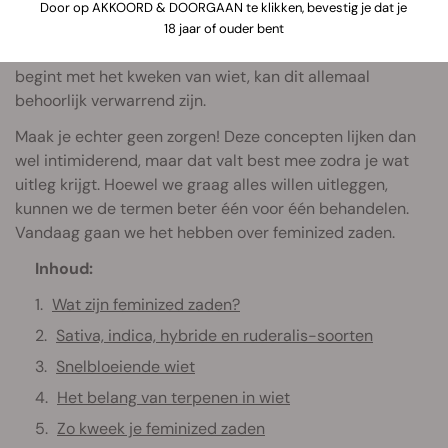
komt termen tegen als
feminized cannabiszaden
,
Door op AKKOORD & DOORGAAN te klikken, bevestig je dat je
fotoperiode planten, autoflowers, mannetjes, vrouwtjes,
18 jaar of ouder bent
hybrides, hermafrodieten en nog veel meer. Als je net
begint met het kweken van wiet, kan dit allemaal
behoorlijk verwarrend zijn.
Maak je echter geen zorgen! Deze concepten lijken dan
wel intimiderend, maar dat valt best mee zodra je wat
uitleg krijgt. Hoewel we graag alles willen uitleggen,
kunnen we de termen beter één voor één behandelen.
Vandaag gaan we het hebben over feminized zaden.
Inhoud:
Wat zijn feminized zaden?
Sativa, indica, hybride en ruderalis-soorten
Snelbloeiende wiet
Het belang van terpenen in wiet
Zo kweek je feminized zaden