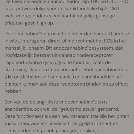
De twee bekendste cannabinoïden zijn THC en CBD. THC
is verantwoordelijk voor de karakteristieke high. CBD
wekt echter, ondanks een aantal mogelijk gunstige
effecten, geen high op.
Deze cannabinoïden, naast de meer dan honderd andere
in wiet, interageren direct of indirect met het
ECS
in het
menselijk lichaam. Dit endocannabinoïdesysteem, dat
hoofdzakelijk bestaat uit cannabinoïdereceptoren,
reguleert diverse fysiologische functies, zoals de
stemming, slaap en immuunreactie. Endocannabinoïden
(die ons lichaam zelf aanmaakt) en cannabinoïden uit
planten kunnen aan deze receptoren binden en zo effect
hebben.
Een van de belangrijkste endocannabinoïden is
anandamide, ook wel de “geluksmolecule” genoemd.
Deze functioneert als een neurotransmitter die berichten
tussen zenuwcellen uitwisselt. Dergelijke interacties
beïnvloeden het genot, geheugen, denken, de