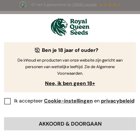
4.7 van 5 gebaseerd op
58690 reviews
☀️ Summer Sales: tot wel 50% korting
op geselecteerde producten! ⏤
Koop nu
🛍️
Alles Wat Je Moet Weten over
Ben je 18 jaar of ouder?
Feminized Wietzaadjes
De inhoud en producten van onze website zijn gericht aan
personen van wettelijke leeftijd. Zie de Algemene
Voorwaarden.
Nee, ik ben geen 18+
Ik accepteer
Cookie-instellingen
en
privacybeleid
AKKOORD & DOORGAAN
Tijdens het winkelen voor wietzaadjes, zie je wellicht
allerlei rare zinnen en uitdrukkingen voorbijkomen. Je