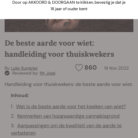
Door op AKKOORD & DOORGAAN te klikken, bevestig je dat je
18 jaar of ouder bent
De beste aarde voor wiet:
handleiding voor thuiskwekers
860
By
Luke Sumpter
19 Nov 2022
Reviewed by:
Mr José
Handleiding voor thuiskwekers: de beste aarde voor wiet.
Inhoud:
Wat is de beste aarde voor het kweken van wiet?
Kenmerken van hoogwaardige cannabisgrond
Aanpassingen om de kwaliteit van de aarde te
verbeteren