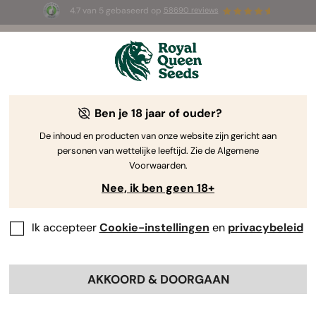
4.7 van 5 gebaseerd op
58690 reviews
🎁
3 White Widow Auto zaadjes
GRATIS voor de
eerste 100 die de code
AUGUST26 🌿
gebruiken
door Royal Queen Seeds
De Kweekgids Voor Cannabis
Ben je 18 jaar of ouder?
De inhoud en producten van onze website zijn gericht aan
personen van wettelijke leeftijd. Zie de Algemene
Grow Guide Zoekmachine
Voorwaarden.
Nee, ik ben geen 18+
Ik accepteer
Cookie-instellingen
en
privacybeleid
AKKOORD & DOORGAAN