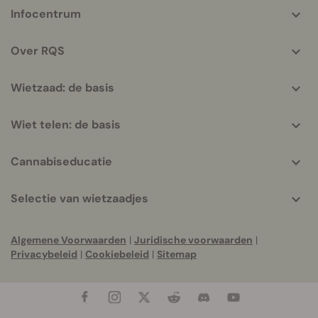
More
Infocentrum
helpful
info
Over RQS
Wietzaad: de basis
Wiet telen: de basis
Cannabiseducatie
Selectie van wietzaadjes
Algemene Voorwaarden
|
Juridische voorwaarden
|
Privacybeleid
|
Cookiebeleid
|
Sitemap