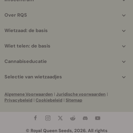
helpful
info
Over RQS
Wietzaad: de basis
Wiet telen: de basis
Cannabiseducatie
Selectie van wietzaadjes
Algemene Voorwaarden
|
Juridische voorwaarden
|
Privacybeleid
|
Cookiebeleid
|
Sitemap
© Royal Queen Seeds, 2026. All rights