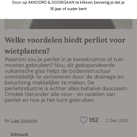
Door op AKKOORD & DOORGAAN te klikken, bevestig je dat je
18 jaar of ouder bent
Welke voordelen biedt perliet voor
wietplanten?
Waarom zou je perliet in je kweekruimte of tuin
moeten gebruiken? Nou, dit geëxpandeerde
vulkanische glas helpt de bodemstructuur
onmiddellijk te verbeteren door de drainage en
beluchting makkelijker te maken. De
perlietindustrie is echter alles behalve duurzaam.
Ontdek hieronder alle voor- en nadelen van
perliet en hoe je het kunt gebruiken.
152
By
Luke Sumpter
2 Dec 2021
Inhoud: