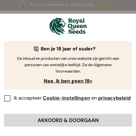
4.7 van 5 gebaseerd op
58690 reviews
🎁
3 White Widow Auto zaadjes
GRATIS voor de
eerste 100 die de code
AUGUST26 🌿
gebruiken
Ben je 18 jaar of ouder?
The RQS Blog
De inhoud en producten van onze website zijn gericht aan
personen van wettelijke leeftijd. Zie de Algemene
Cannabis Lifestyle Blogs
Soorten en producten
Voorwaarden.
Nee, ik ben geen 18+
Ik accepteer
Cookie-instellingen
en
privacybeleid
AKKOORD & DOORGAAN