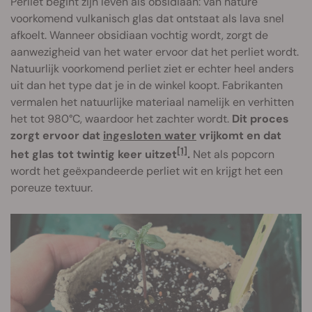
Perliet begint zijn leven als obsidiaan: van nature
voorkomend vulkanisch glas dat ontstaat als lava snel
afkoelt. Wanneer obsidiaan vochtig wordt, zorgt de
aanwezigheid van het water ervoor dat het perliet wordt.
Natuurlijk voorkomend perliet ziet er echter heel anders
uit dan het type dat je in de winkel koopt. Fabrikanten
vermalen het natuurlijke materiaal namelijk en verhitten
het tot 980°C, waardoor het zachter wordt.
Dit proces
zorgt ervoor dat
ingesloten water
vrijkomt en dat
[1]
het glas tot twintig keer uitzet
.
Net als popcorn
wordt het geëxpandeerde perliet wit en krijgt het een
poreuze textuur.