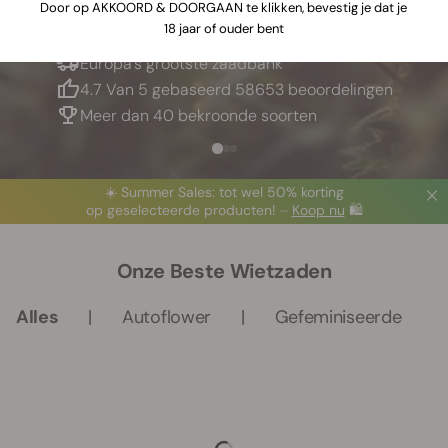
Door op AKKOORD & DOORGAAN te klikken, bevestig je dat je
18 jaar of ouder bent
Europa’s grootste zaadbank
4.7 Van 5 gebaseerd 58653 beoordelingen
Meer dan 40 bekroonde soorten
☀️ Summer Sales: tot wel 50% korting
op geselecteerde producten! ⏤
Koop nu
🛍️
Onze Beste Wietzaden
Alles
Autoflower
Gefeminiseerde