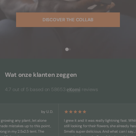
DISCOVER THE COLLAB
Wat onze klanten zeggen
4.7 out of 5 based on 58653
reviews
by U. D.
wing any plant, let alone
I grew it and it was really lightning fast. While ot
 mistakes up to this point,
still looking for their flowers, she already has big
 in my 2.5x2.5 tent. The
Smells super delicious. And what can I say... She's