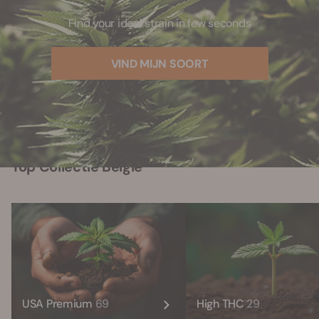
Find your ideal strain in few seconds
VIND MIJN SOORT
Top Collectie België
USA Premium
69
High THC
29