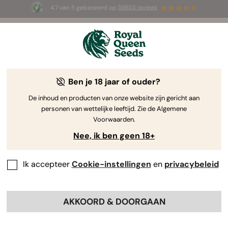
4.7 van 5 gebaseerd op
58653 reviews
Welcome
to
Royal
Ben je 18 jaar of ouder?
Queen
Premium
Seeds
De inhoud en producten van onze website zijn gericht aan
personen van wettelijke leeftijd. Zie de Algemene
Wietzaadjes
Voorwaarden.
Nee, ik ben geen 18+
Ontdek onze zorgvuldig geselecteerde Autoflower-, Gefeminiseerde,
CBD- en F1 Hybride zaden, biologisch geteeld en met optimale
kiemkracht.
Ik accepteer
Cookie-instellingen
en
privacybeleid
BLADER DOOR DE CATALOGUS
AKKOORD & DOORGAAN