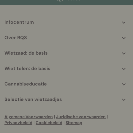
More
Infocentrum
helpful
info
Over RQS
Wietzaad: de basis
Wiet telen: de basis
Cannabiseducatie
Selectie van wietzaadjes
Algemene Voorwaarden
|
Juridische voorwaarden
|
Privacybeleid
|
Cookiebeleid
|
Sitemap