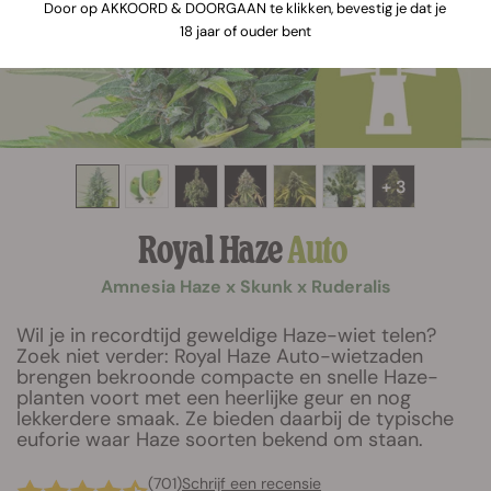
Door op AKKOORD & DOORGAAN te klikken, bevestig je dat je
18 jaar of ouder bent
+ 3
Royal Haze
Auto
Amnesia Haze x Skunk x Ruderalis
Wil je in recordtijd geweldige Haze-wiet telen?
Zoek niet verder: Royal Haze Auto-wietzaden
brengen bekroonde compacte en snelle Haze-
planten voort met een heerlijke geur en nog
lekkerdere smaak. Ze bieden daarbij de typische
euforie waar Haze soorten bekend om staan.
(701)
Schrijf een recensie