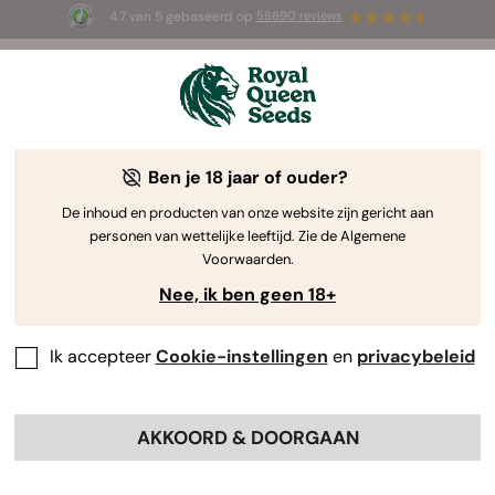
4.7 van 5 gebaseerd op
58690 reviews
🎁
3 White Widow Auto zaadjes
GRATIS voor de
eerste 100 die de code
AUGUST26 🌿
gebruiken
Ben je 18 jaar of ouder?
De inhoud en producten van onze website zijn gericht aan
personen van wettelijke leeftijd. Zie de Algemene
Voorwaarden.
Nee, ik ben geen 18+
Ik accepteer
Cookie-instellingen
en
privacybeleid
AKKOORD & DOORGAAN