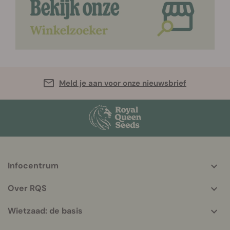
Meld je aan voor onze nieuwsbrief
Infocentrum
More
helpful
Over RQS
info
Wietzaad: de basis