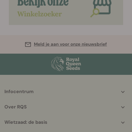
Meld je aan voor onze nieuwsbrief
More
Infocentrum
helpful
info
Over RQS
Wietzaad: de basis