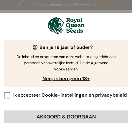
4.7 van 5 gebaseerd op
58744 reviews
🎁
3 White Widow Auto zaadjes
GRATIS voor de
eerste 100 die de code
AUGUST26 🌿
gebruiken
JURIDISCHE KENNISGEVING
Ben je 18 jaar of ouder?
De inhoud en producten van onze website zijn gericht aan
Deze juridische kennisgeving regelt het gebruik van de
personen van wettelijke leeftijd. Zie de Algemene
website https://www.royalqueenseeds.nl/ zoals hieronder
Voorwaarden.
gespecificeerd:
Nee, ik ben geen 18+
1. In overeenstemming met de LSSI:
Ik accepteer
Cookie-instellingen
en
privacybeleid
Artikel 10 van Wet 34/2002 van 11 juli
2002, ter regulering van diensten van
de informatiemaatschappij en
AKKOORD & DOORGAAN
elektronische handel
Website-eigenaar
: SNORKEL SPAIN, SL (hierna "ROYAL