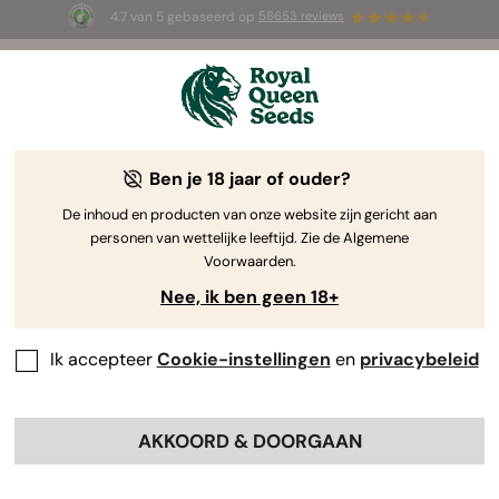
4.7 van 5 gebaseerd op
58653 reviews
☀️ Summer Sales: tot wel 50% korting
op geselecteerde producten! ⏤
Koop nu
🛍️
door Royal Queen Seeds
De Kweekgids Voor Cannabis
Ben je 18 jaar of ouder?
De inhoud en producten van onze website zijn gericht aan
personen van wettelijke leeftijd. Zie de Algemene
Grow Guide Zoekmachine
Voorwaarden.
Nee, ik ben geen 18+
Hoe kweek je F1 hybride zaden?
Ik accepteer
Cookie-instellingen
en
privacybeleid
By
Luke Sumpter
AKKOORD & DOORGAAN