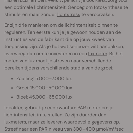
HID en LED lampen. Welk type licht je ook kiest, zorg voor
een optimale lichtintensiteit. Genoeg om fotosynthese te
stimuleren maar zonder
lichtstress
te veroorzaken.
Er zijn drie manieren om de lichtintensiteit binnen te
reguleren. Ten eerste kun je je gewoon houden aan de
instructies van de fabrikant die op jouw kweek van
toepassing zijn. Als je het wat serieuzer wilt aanpakken,
overweeg dan om te investeren in een
luxmeter
. Bij het
meten van lux moet je streven naar verschillende
bereiken tijdens verschillende stadia van de groei:
Zaailing: 5.000–7.000 lux
Groei: 15.000–50.000 lux
Bloei: 45.000–65.000 lux
Idealiter, gebruik je een kwantum PAR meter om je
lichtintensiteit in te stellen. Ze zijn duurder dan
luxmeters, maar ze leveren waardevolle gegevens op.
Streef naar een PAR niveau van 300–400 µmol/m²/sec