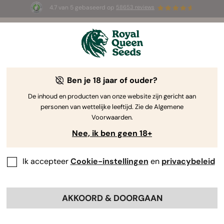
4.7 van 5 gebaseerd op
58653 reviews
☀️ Summer Sales: tot wel 50% korting
op geselecteerde producten! ⏤
Koop nu
🛍️
Ben je 18 jaar of ouder?
-15%
De inhoud en producten van onze website zijn gericht aan
personen van wettelijke leeftijd. Zie de Algemene
Voorwaarden.
Nee, ik ben geen 18+
Ik accepteer
Cookie-instellingen
en
privacybeleid
AKKOORD & DOORGAAN