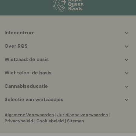
Infocentrum
More
helpful
Over RQS
info
Wietzaad: de basis
Wiet telen: de basis
Cannabiseducatie
Selectie van wietzaadjes
Algemene Voorwaarden
|
Juridische voorwaarden
|
Privacybeleid
|
Cookiebeleid
|
Sitemap