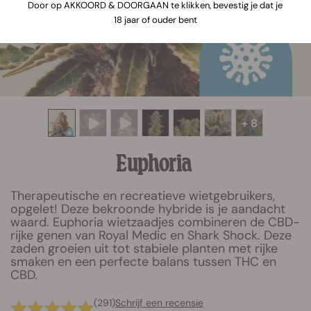
Door op AKKOORD & DOORGAAN te klikken, bevestig je dat je
18 jaar of ouder bent
+ 8
Euphoria
Therapeutische en recreatieve wietgebruikers,
opgelet! Deze bekroonde hybride is je aandacht
waard. Euphoria wietzaadjes combineren de CBD-
rijke genen van Royal Medic en Shark Shock. Deze
zaden groeien uit tot stabiele planten met rijke
smaken en een perfecte balans tussen THC en
CBD.
(291)
Schrijf een recensie