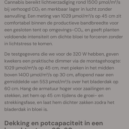
Cannabis bereikt lichtverzadiging rond 1500 μmol/m²/s
bij verhoogd CO₂ en merkbaar lager in lucht zonder
aanvulling. Een meting van 1029 μmol/m²/s op 45 cm zit
comfortabel binnen de productieve bandbreedte voor
een gesloten tent op omgevings-CO₂, en geeft planten
voldoende intensiteit om dichte bloei te forceren zonder
in lichtstress te komen.
De testgegevens die we voor de 320 W hebben, geven
kwekers een praktische dimmer via de montagehoogte:
1029 μmol/m²/s op 45 cm, met pieken in het midden
boven 1400 μmol/m²/s op 30 cm, aflopend naar een
gemiddelde van 553 μmol/m²/s over het bladerdak op
60 cm. Hang de armatuur hoger voor zaailingen en
stekken, zet hem op 45 cm tijdens de groei- en
strekkingsfase, en laat hem dichter zakken zodra het
bladerdak in bloei is.
Dekking en potcapaciteit in een