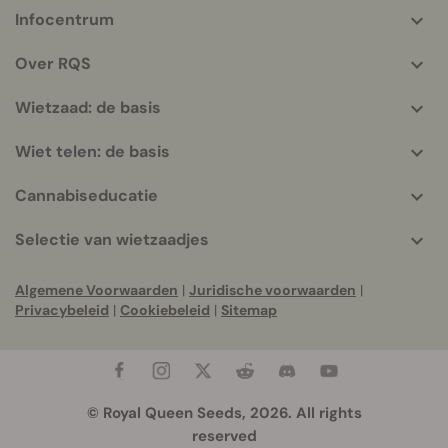
Infocentrum
More
helpful
Over RQS
info
Wietzaad: de basis
Wiet telen: de basis
Cannabiseducatie
Selectie van wietzaadjes
Algemene Voorwaarden
|
Juridische voorwaarden
|
Privacybeleid
|
Cookiebeleid
|
Sitemap
© Royal Queen Seeds, 2026. All rights
reserved