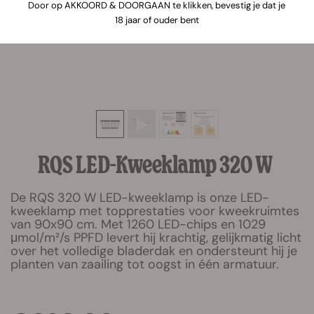
Door op AKKOORD & DOORGAAN te klikken, bevestig je dat je
18 jaar of ouder bent
RQS LED-Kweeklamp 320 W
De RQS 320 W LED-kweeklamp is onze LED-
kweeklamp met topprestaties voor kweekruimtes
van 90x90 cm. Met 1260 LED-chips en 1029
μmol/m²/s PPFD levert hij krachtig, gelijkmatig licht
over het volledige bladerdak en ondersteunt hij je
planten van zaailing tot oogst in één armatuur.