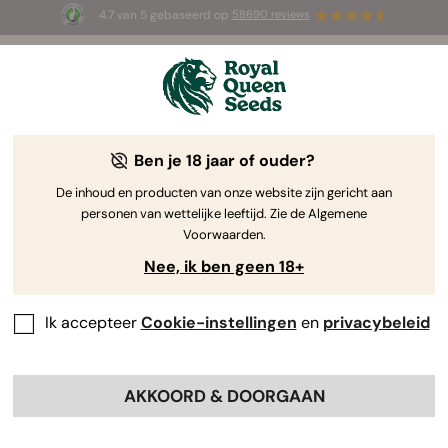
4.7 van 5 gebaseerd op
58690 reviews
🎁
3 White Widow Auto zaadjes
GRATIS voor de
eerste 100 die de code
AUGUST26 🌿
gebruiken
Ben je 18 jaar of ouder?
De inhoud en producten van onze website zijn gericht aan
personen van wettelijke leeftijd. Zie de Algemene
Voorwaarden.
Nee, ik ben geen 18+
Ik accepteer
Cookie-instellingen
en
privacybeleid
AKKOORD & DOORGAAN