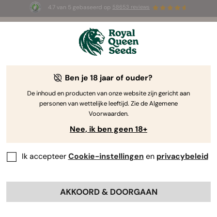
4.7 van 5 gebaseerd op
58653 reviews
☀️ Summer Sales: tot wel 50% korting
op geselecteerde producten! ⏤
Koop nu
🛍️
Ben je 18 jaar of ouder?
De inhoud en producten van onze website zijn gericht aan
personen van wettelijke leeftijd. Zie de Algemene
Voorwaarden.
Nee, ik ben geen 18+
Ik accepteer
Cookie-instellingen
en
privacybeleid
AKKOORD & DOORGAAN