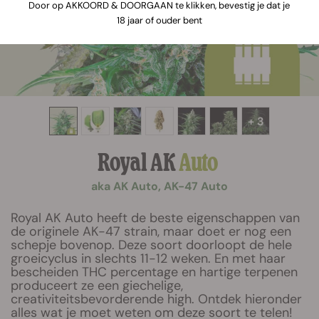
Door op AKKOORD & DOORGAAN te klikken, bevestig je dat je
18 jaar of ouder bent
+ 3
Royal AK
Auto
aka AK Auto, AK-47 Auto
Royal AK Auto heeft de beste eigenschappen van
de originele AK-47 strain, maar doet er nog een
schepje bovenop. Deze soort doorloopt de hele
groeicyclus in slechts 11-12 weken. En met haar
bescheiden THC percentage en hartige terpenen
produceert ze een giechelige,
creativiteitsbevorderende high. Ontdek hieronder
alles wat je moet weten om deze soort te telen!