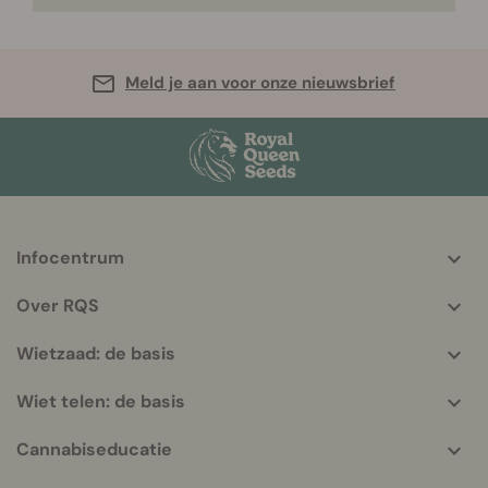
Meld je aan voor onze nieuwsbrief
Infocentrum
More
helpful
Over RQS
info
Wietzaad: de basis
Wiet telen: de basis
Cannabiseducatie