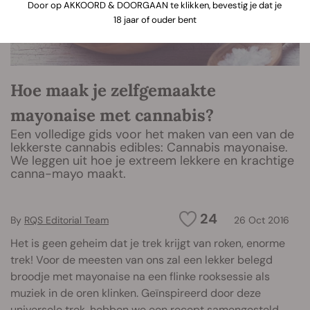
Door op AKKOORD & DOORGAAN te klikken, bevestig je dat je
18 jaar of ouder bent
Hoe maak je zelfgemaakte
mayonaise met cannabis?
Een volledige gids voor het maken van een van de
lekkerste cannabis edibles: Cannabis mayonaise.
We leggen uit hoe je extreem lekkere en krachtige
canna-mayo maakt.
24
By
RQS Editorial Team
26 Oct 2016
Het is geen geheim dat je trek krijgt van roken, enorme
trek! Voor de meesten van ons zal een lekker belegd
broodje met mayonaise na een flinke rooksessie als
muziek in de oren klinken. Geïnspireerd door deze
universele trek, hebben we een recept samengesteld