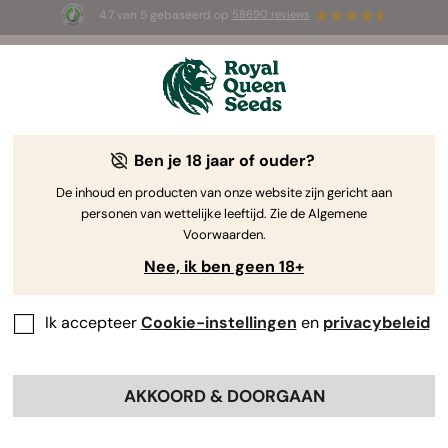
4.7 van 5 gebaseerd op
58690 reviews
☀️ Summer Sales: tot wel 50% korting
op geselecteerde producten! ⏤
Koop nu
🛍️
Ben je 18 jaar of ouder?
The RQS Blog
De inhoud en producten van onze website zijn gericht aan
personen van wettelijke leeftijd. Zie de Algemene
Cannabis Lifestyle Blogs
Soorten en producten
Voorwaarden.
Nee, ik ben geen 18+
Ik accepteer
Cookie-instellingen
en
privacybeleid
AKKOORD & DOORGAAN