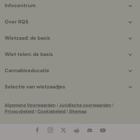
More
Infocentrum
helpful
info
Over RQS
Wietzaad: de basis
Wiet telen: de basis
Cannabiseducatie
Selectie van wietzaadjes
Algemene Voorwaarden
|
Juridische voorwaarden
|
Privacybeleid
|
Cookiebeleid
|
Sitemap