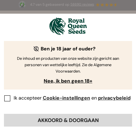
4.7 van 5 gebaseerd op
58690 reviews
🎁
3 White Widow Auto zaadjes
GRATIS voor de
eerste 100 die de code
AUGUST26 🌿
gebruiken
Ben je 18 jaar of ouder?
De inhoud en producten van onze website zijn gericht aan
personen van wettelijke leeftijd. Zie de Algemene
Voorwaarden.
Nee, ik ben geen 18+
Ik accepteer
Cookie-instellingen
en
privacybeleid
AKKOORD & DOORGAAN