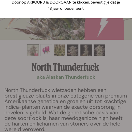
Door op AKKOORD & DOORGAAN te klikken, bevestig je dat je
18 jaar of ouder bent
North Thunderfuck
aka Alaskan Thunderfuck
North Thunderfuck wietzaden hebben een
prestigieuze plaats in onze categorie van premium
Amerikaanse genetica en groeien uit tot krachtige
indica-planten waarvan de exacte oorsprong in
nevelen is gehuld. Wat de genetische basis van
deze soort ook is, haar meedogenloze high heeft
de harten en lichamen van stoners over de hele
wereld veroverd.