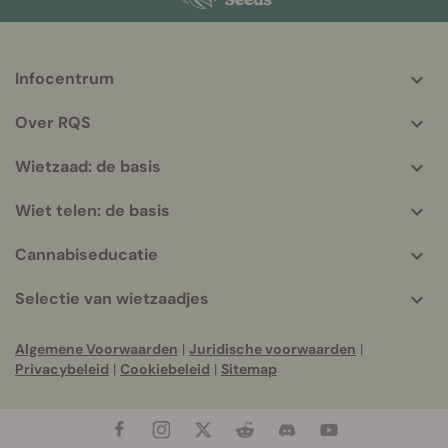
Infocentrum
More
helpful
Over RQS
info
Wietzaad: de basis
Wiet telen: de basis
Cannabiseducatie
Selectie van wietzaadjes
Algemene Voorwaarden
|
Juridische voorwaarden
|
Privacybeleid
|
Cookiebeleid
|
Sitemap