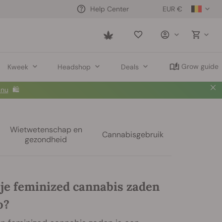
EUR €
Help Center
Saved
items
Grow guide
Kweek
Headshop
Deals
 nu
🛍️
Wietwetenschap en
Cannabisgebruik
gezondheid
je feminized cannabis zaden
o?