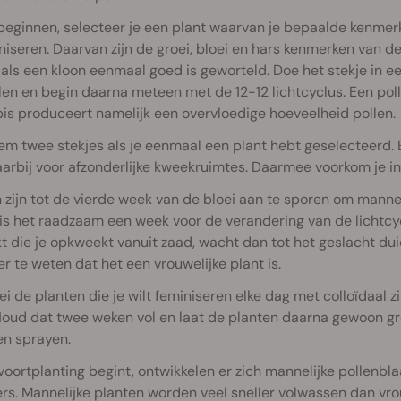
eginnen, selecteer je een plant waarvan je bepaalde kenmerke
niseren. Daarvan zijn de groei, bloei en hars kenmerken van d
 als een kloon eenmaal goed is geworteld. Doe het stekje in ee
len en begin daarna meteen met de 12-12 lichtcyclus. Een poll
s produceert namelijk een overvloedige hoeveelheid pollen.
em twee stekjes als je eenmaal een plant hebt geselecteerd. 
arbij voor afzonderlijke kweekruimtes. Daarmee voorkom je i
 zijn tot de vierde week van de bloei aan te sporen om manne
is het raadzaam een week voor de verandering van de lichtcycl
t die je opkweekt vanuit zaad, wacht dan tot het geslacht duid
r te weten dat het een vrouwelijke plant is.
i de planten die je wilt feminiseren elke dag met colloïdaal zi
oud dat twee weken vol en laat de planten daarna gewoon gr
en sprayen.
voortplanting begint, ontwikkelen er zich mannelijke pollenbl
rs. Mannelijke planten worden veel sneller volwassen dan vr