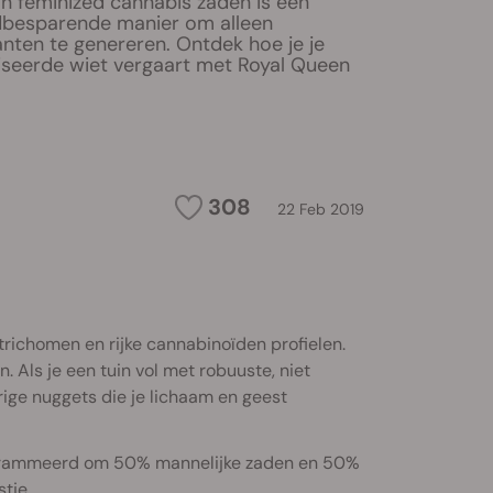
n feminized cannabis zaden is een
jdbesparende manier om alleen
anten te genereren. Ontdek hoe je je
iseerde wiet vergaart met Royal Queen
308
22 Feb 2019
trichomen en rijke cannabinoïden profielen.
 Als je een tuin vol met robuuste, niet
rige nuggets die je lichaam en geest
programmeerd om 50% mannelijke zaden en 50%
tje.