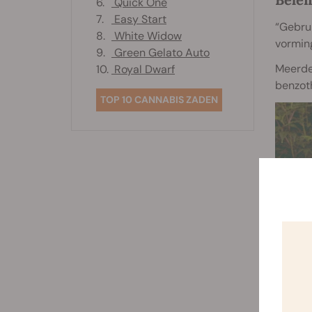
6.
Quick One
7.
Easy Start
“Gebrui
8.
White Widow
vorming
9.
Green Gelato Auto
Meerder
10.
Royal Dwarf
benzoth
TOP 10 CANNABIS ZADEN