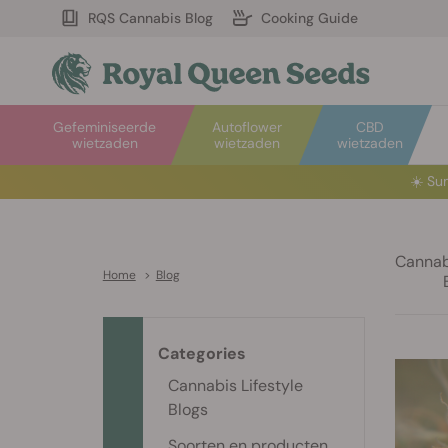
RQS Cannabis Blog
Cooking Guide
Gefeminiseerde
Autoflower
CBD
wietzaden
wietzaden
wietzaden
☀️
Sum
Cannabi
Home
>
Blog
Categories
Cannabis Lifestyle
Blogs
Soorten en producten