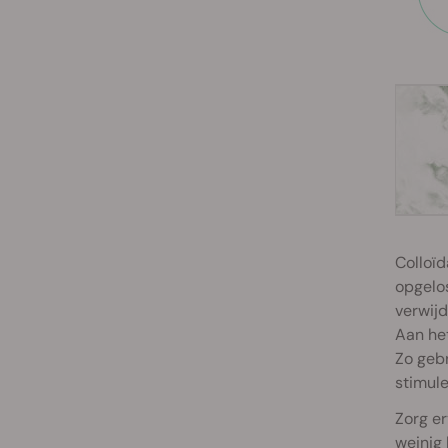
Colloïd
opgelos
verwijd
Aan het
Zo geb
stimule
Zorg er
weinig 