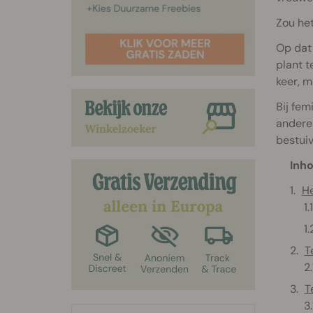
Zou het
Op dat 
plant t
keer, m
Bij fem
andere 
bestuiv
Inho
He
T
T