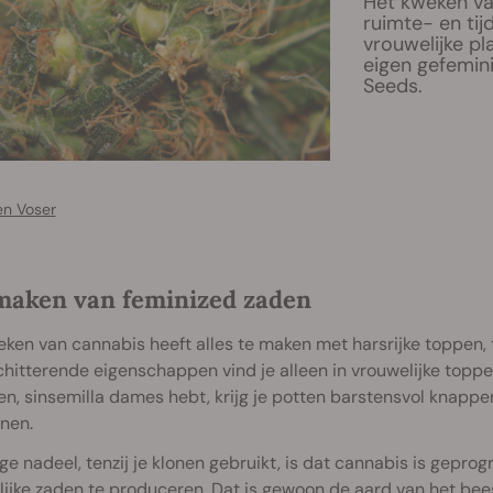
Het kweken va
ruimte- en ti
vrouwelijke pl
eigen gefemin
Seeds.
en Voser
maken van feminized zaden
ken van cannabis heeft alles te maken met harsrijke toppen, 
hitterende eigenschappen vind je alleen in vrouwelijke toppen.
n, sinsemilla dames hebt, krijg je potten barstensvol knappe
nen.
ge nadeel, tenzij je klonen gebruikt, is dat cannabis is ge
ijke zaden te produceren. Dat is gewoon de aard van het bees