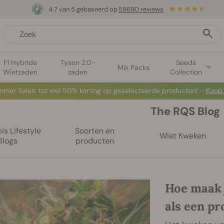
4.7 van 5 gebaseerd op
58690 reviews
F1 Hybride
Tyson 2.0-
Seeds
Mix Packs
Wietzaden
zaden
Collection
mer Sales: tot wel 50% korting op geselecteerde producten! ⏤
Koop
The RQS Blog
s Lifestyle
Soorten en
Wiet Kweken
Blogs
producten
Hoe maak 
als een pr