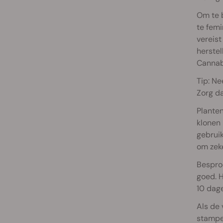
Om te b
te femi
vereist
herstel
Cannabi
Tip: Ne
Zorg da
Planten
klonen 
gebruik
om zeke
Besproe
goed. H
10 dag
Als de 
stampe