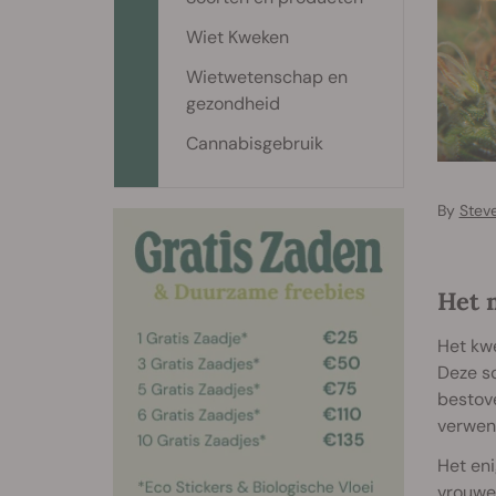
Wiet Kweken
Wietwetenschap en
gezondheid
Cannabisgebruik
By
Stev
Het 
Het kwe
Deze sc
bestove
verwen
Het eni
vrouwel