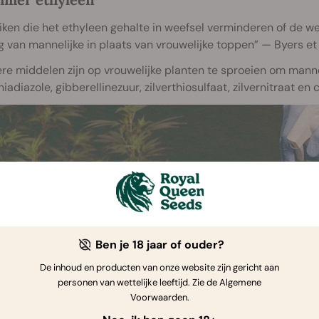
ken die het ethyleen gehalte in weefsel verminderen of de we
 van mannelijke in plaats van vrouwelijke toppen” — Byers et a
e middelen zijn op vrouwelijke planten te sproeien om manne
iadiazole, gibberellinezuur, zilverthiosulfaat, zilvernitraat en co
Ben je 18 jaar of ouder?
De inhoud en producten van onze website zijn gericht aan
personen van wettelijke leeftijd. Zie de Algemene
Voorwaarden.