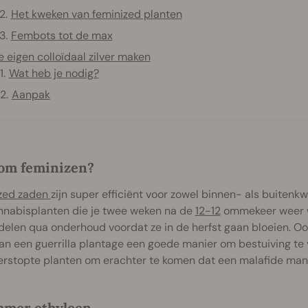
Het kweken van feminized planten
Fembots tot de max
e eigen colloïdaal zilver maken
Wat heb je nodig?
Aanpak
om feminizen?
zed zaden
zijn super efficiënt voor zowel binnen- als buitenkw
nnabisplanten die je twee weken na de
12-12
ommekeer weer we
elen qua onderhoud voordat ze in de herfst gaan bloeien. Ook
an een guerrilla plantage een goede manier om bestuiving te 
rstopte planten om erachter te komen dat een malafide manne
mmer ethyleen