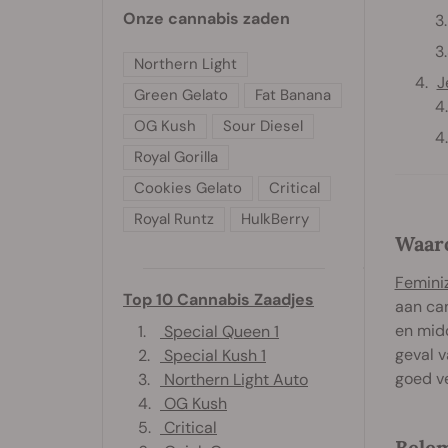
Onze cannabis zaden
Northern Light
J
Green Gelato
Fat Banana
OG Kush
Sour Diesel
Royal Gorilla
Cookies Gelato
Critical
Royal Runtz
HulkBerry
Waar
Femini
Top 10 Cannabis Zaadjes
aan ca
en midd
1.
Special Queen 1
geval v
2.
Special Kush 1
goed ve
3.
Northern Light Auto
4.
OG Kush
5.
Critical
Bele