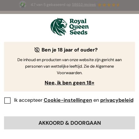
4.7 van 5 gebaseerd op
58653 reviews
☀️ Summer Sales: tot wel 50% korting
op geselecteerde producten! ⏤
Koop nu
🛍️
Ben je 18 jaar of ouder?
-15%
De inhoud en producten van onze website zijn gericht aan
personen van wettelijke leeftijd. Zie de Algemene
Voorwaarden.
Nee, ik ben geen 18+
Ik accepteer
Cookie-instellingen
en
privacybeleid
AKKOORD & DOORGAAN