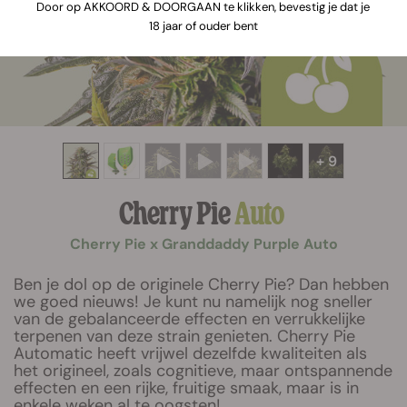
Door op AKKOORD & DOORGAAN te klikken, bevestig je dat je
18 jaar of ouder bent
+ 9
Cherry Pie
Auto
Cherry Pie x Granddaddy Purple Auto
Ben je dol op de originele Cherry Pie? Dan hebben
we goed nieuws! Je kunt nu namelijk nog sneller
van de gebalanceerde effecten en verrukkelijke
terpenen van deze strain genieten. Cherry Pie
Automatic heeft vrijwel dezelfde kwaliteiten als
het origineel, zoals cognitieve, maar ontspannende
effecten en een rijke, fruitige smaak, maar is in
enkele weken al te oogsten!