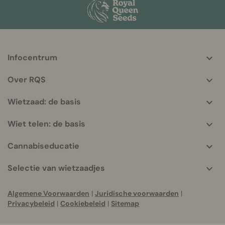
Infocentrum
More
helpful
Over RQS
info
Wietzaad: de basis
Wiet telen: de basis
Cannabiseducatie
Selectie van wietzaadjes
Algemene Voorwaarden
|
Juridische voorwaarden
|
Privacybeleid
|
Cookiebeleid
|
Sitemap