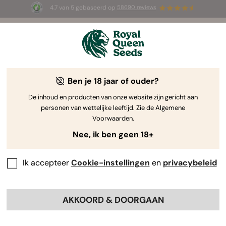
4.7 van 5 gebaseerd op
58690 reviews
🎁
3 White Widow Auto zaadjes
GRATIS voor de
eerste 100 die de code
AUGUST26 🌿
gebruiken
Ben je 18 jaar of ouder?
De inhoud en producten van onze website zijn gericht aan
personen van wettelijke leeftijd. Zie de Algemene
Voorwaarden.
Nee, ik ben geen 18+
Ik accepteer
Cookie-instellingen
en
privacybeleid
AKKOORD & DOORGAAN