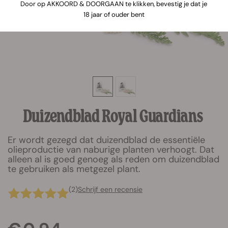
Door op AKKOORD & DOORGAAN te klikken, bevestig je dat je
18 jaar of ouder bent
Duizendblad Royal Guardians
Er wordt gezegd dat duizendblad de essentiële
olieproductie van naburige planten verhoogt. Dat
alleen al is goed genoeg als reden om duizendblad
te gebruiken als metgezel plant.
(2)
Schrijf een recensie