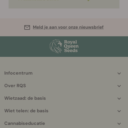
Meld je aan voor onze nieuwsbrief
Infocentrum
More
helpful
Over RQS
info
Wietzaad: de basis
Wiet telen: de basis
Cannabiseducatie