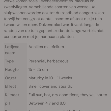
verwelkomen zoals lieveheersbeestjes, bladluis en
zweefvliegen. Verschillende soorten van wenselijke
sluipwespen worden ook tot duizendblad aangetrokken,
terwijl het een groot aantal insecten afstoot die je tuin
kwaad willen doen. Duizendblad wordt vaak langs de
randen van de tuin geplant, zodat de lange wortels niet
concurreren met je marihuana planten.
Latijnse
Achillea millefolium
naam
Type
Perennial, herbaceous.
Hoogte
15 - 25 cm
Oogst
Maturity in 10 - 11 weeks
Effect
Smell cover and stealth.
Klimaat
Full sun, hot, dry conditions; they will not tole
pH
Between 4,7 and 8,0