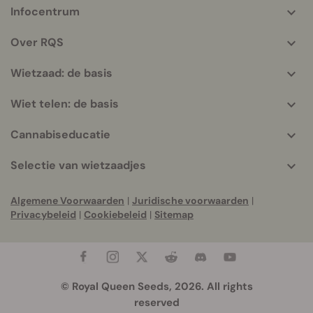
Infocentrum
More
helpful
Over RQS
info
Wietzaad: de basis
Wiet telen: de basis
Cannabiseducatie
Selectie van wietzaadjes
Algemene Voorwaarden
|
Juridische voorwaarden
|
Privacybeleid
|
Cookiebeleid
|
Sitemap
© Royal Queen Seeds, 2026. All rights
reserved