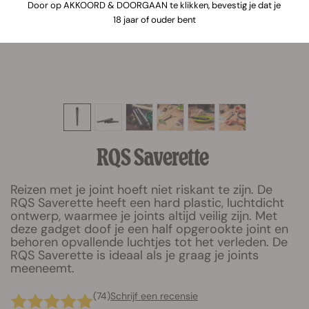
Door op AKKOORD & DOORGAAN te klikken, bevestig je dat je
18 jaar of ouder bent
RQS Saverette
Reizen met je joint hoeft niet riskant te zijn. De
RQS Saverette heeft een hard plastic, luchtdicht
ontwerp, waarmee je joints altijd veilig zijn. Met
deze gadget doof je een half opgerookte joint en
behoren opvallende luchtjes tot het verleden. De
RQS Saverette is ideaal als je graag je joints
meeneemt.
(74)
Schrijf een recensie