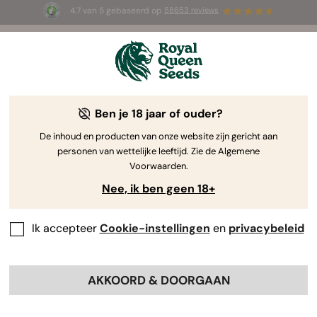
4.7 van 5 gebaseerd op
58653 reviews
☀️ Summer Sales: tot wel 50% korting
op geselecteerde producten! ⏤
Koop nu
🛍️
Ben je 18 jaar of ouder?
De inhoud en producten van onze website zijn gericht aan
personen van wettelijke leeftijd. Zie de Algemene
Voorwaarden.
Nee, ik ben geen 18+
Ik accepteer
Cookie-instellingen
en
privacybeleid
AKKOORD & DOORGAAN