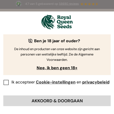
4.7 van 5 gebaseerd op
58690 reviews
🎁
3 White Widow Auto zaadjes
GRATIS voor de
eerste 100 die de code
AUGUST26 🌿
gebruiken
Ben je 18 jaar of ouder?
De inhoud en producten van onze website zijn gericht aan
personen van wettelijke leeftijd. Zie de Algemene
Voorwaarden.
Nee, ik ben geen 18+
Ik accepteer
Cookie-instellingen
en
privacybeleid
AKKOORD & DOORGAAN