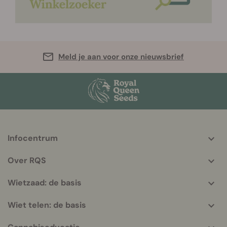
Meld je aan voor onze nieuwsbrief
Infocentrum
More
helpful
Over RQS
info
Wietzaad: de basis
Wiet telen: de basis