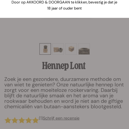
Door op AKKOORD & DOORGAAN te klikken, bevestig je dat je
18 jaar of ouder bent
Hennep Lont
Zoek je een gezondere, duurzamere methode om
van wiet te genieten? Onze natuurlijke hennep lont
zorgt voor een moeiteloze rookervaring. Daarbij
blijft de natuurlijke smaak en het aroma van je
rookwaar behouden en word je niet aan de giftige
chemicaliën van butaan-aanstekers blootgesteld.
(1)
Schrijf een recensie