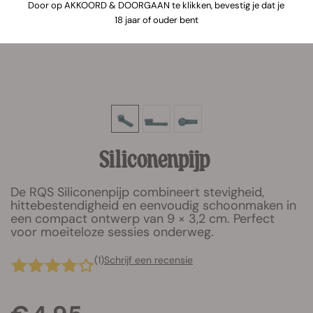
Door op AKKOORD & DOORGAAN te klikken, bevestig je dat je
18 jaar of ouder bent
Siliconenpijp
De RQS Siliconenpijp combineert stevigheid,
hittebestendigheid en eenvoudig schoonmaken in
een compact ontwerp van 9 × 3,2 cm. Perfect
voor moeiteloze sessies onderweg.
(1)
Schrijf een recensie