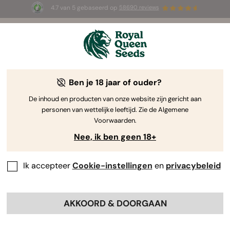
4.7 van 5 gebaseerd op
58690 reviews
🎁
3 White Widow Auto zaadjes
GRATIS voor de
eerste 100 die de code
AUGUST26 🌿
gebruiken
Ben je 18 jaar of ouder?
De inhoud en producten van onze website zijn gericht aan
personen van wettelijke leeftijd. Zie de Algemene
Voorwaarden.
Nee, ik ben geen 18+
Ik accepteer
Cookie-instellingen
en
privacybeleid
AKKOORD & DOORGAAN