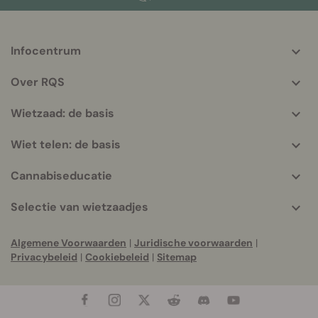
Infocentrum
More
helpful
Over RQS
info
Wietzaad: de basis
Wiet telen: de basis
Cannabiseducatie
Selectie van wietzaadjes
Algemene Voorwaarden
|
Juridische voorwaarden
|
Privacybeleid
|
Cookiebeleid
|
Sitemap