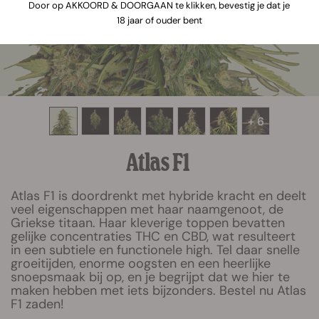
Door op AKKOORD & DOORGAAN te klikken, bevestig je dat je
18 jaar of ouder bent
+ 6
Atlas F1
Atlas F1 is doordrenkt met hybride kracht en deelt
veel eigenschappen met haar naamgenoot, de
Griekse titaan. Haar kleverige toppen bevatten
gelijke concentraties THC en CBD, wat resulteert
in een subtiele en functionele high. Tel daar snelle
groeitijden, enorme oogsten en een heerlijke
snoepsmaak bij op, en je begrijpt dat we hier te
maken hebben met iets bijzonders. Bestel nu Atlas
F1 zaden!