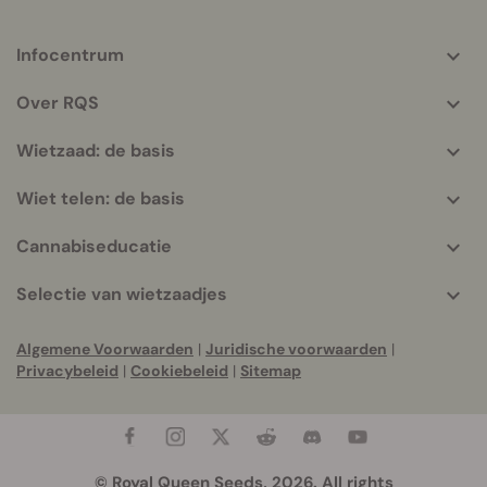
Infocentrum
More
helpful
Over RQS
info
Wietzaad: de basis
Wiet telen: de basis
Cannabiseducatie
Selectie van wietzaadjes
Algemene Voorwaarden
|
Juridische voorwaarden
|
Privacybeleid
|
Cookiebeleid
|
Sitemap
© Royal Queen Seeds, 2026. All rights