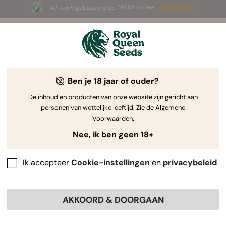
4.7 van 5 gebaseerd op
58653 reviews
☀️ Summer Sales: tot wel 50% korting
op geselecteerde producten! ⏤
Koop nu
🛍️
Ben je 18 jaar of ouder?
De inhoud en producten van onze website zijn gericht aan
personen van wettelijke leeftijd. Zie de Algemene
Voorwaarden.
Nee, ik ben geen 18+
Ik accepteer
Cookie-instellingen
en
privacybeleid
AKKOORD & DOORGAAN