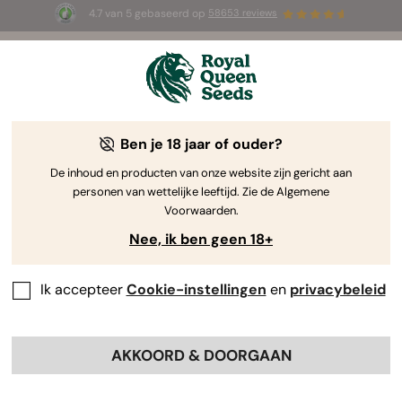
4.7 van 5 gebaseerd op
58653 reviews
☀️ Summer Sales: tot wel 50% korting
op geselecteerde producten! ⏤
Koop nu
🛍️
Ben je 18 jaar of ouder?
De inhoud en producten van onze website zijn gericht aan
personen van wettelijke leeftijd. Zie de Algemene
Voorwaarden.
Nee, ik ben geen 18+
Ik accepteer
Cookie-instellingen
en
privacybeleid
AKKOORD & DOORGAAN