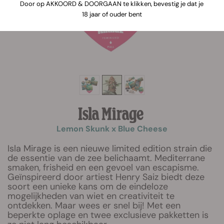
Door op AKKOORD & DOORGAAN te klikken, bevestig je dat je
18 jaar of ouder bent
Isla Mirage
Lemon Skunk x Blue Cheese
Isla Mirage is een nieuwe limited edition strain die
de essentie van de zee belichaamt. Mediterrane
smaken, frisheid en een gevoel van escapisme.
Geïnspireerd door artiest Henry Saiz biedt deze
soort een unieke kans om de eindeloze
mogelijkheden van wiet en creativiteit te
ontdekken. Maar wees er snel bij! Met een
beperkte oplage en twee exclusieve pakketten is