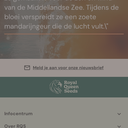
van de Middellandse Zee. Tijdens de
bloei verspreidt ze een zoete
mandarijngeur die de lucht vult.\"
Meld je aan voor onze nieuwsbrief
Infocentrum
More
helpful
Over RQS
info