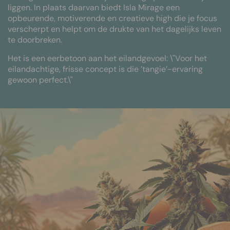
liggen. In plaats daarvan biedt Isla Mirage een
opbeurende, motiverende en creatieve high die je focus
verscherpt en helpt om de drukte van het dagelijks leven
te doorbreken.
Het is een eerbetoon aan het eilandgevoel: \"Voor het
eilandachtige, frisse concept is die ’tangie’-ervaring
gewoon perfect.\"