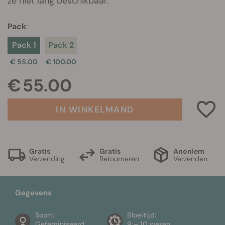
ze niet lang beschikbaar.
Pack
:
Pack 1
Pack 2
€ 55.00
€ 100.00
€ 55.00
IN WINKELMAND
Gratis
Gratis
Anoniem
Verzending
Retourneren
Verzenden
Gegevens
Soort:
Bloeitijd:
Gefeminiseerd
9 – 10 weken