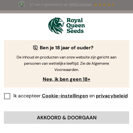
4.7 van 5 gebaseerd op
58653 reviews
☀️ Summer Sales: tot wel 50% korting
op geselecteerde producten! ⏤
Koop nu
🛍️
Ben je 18 jaar of ouder?
De inhoud en producten van onze website zijn gericht aan
personen van wettelijke leeftijd. Zie de Algemene
Voorwaarden.
Nee, ik ben geen 18+
Ik accepteer
Cookie-instellingen
en
privacybeleid
AKKOORD & DOORGAAN