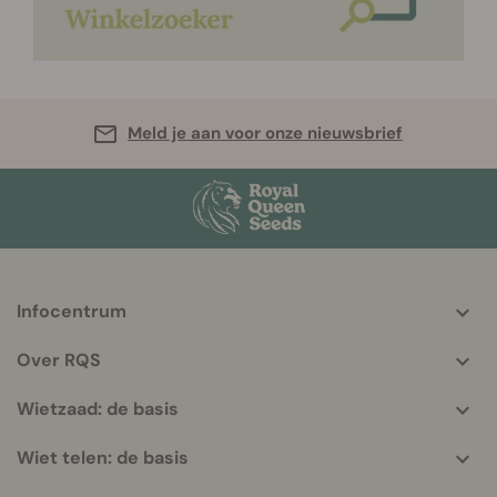
Meld je aan voor onze nieuwsbrief
Infocentrum
More
helpful
Over RQS
info
Wietzaad: de basis
Wiet telen: de basis