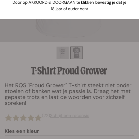
Door op AKKOORD & DOORGAAN te klikken, bevestig je dat je
18 jaar of ouder bent
T-Shirt Proud Grower
Het RQS "Proud Grower" T-shirt steekt niet onder
stoelen of banken wat je passie is. Draag het met
gepaste trots en laat de woorden voor zichzelf
spreken!
(22)
Schrijf een recensie
Kies een kleur