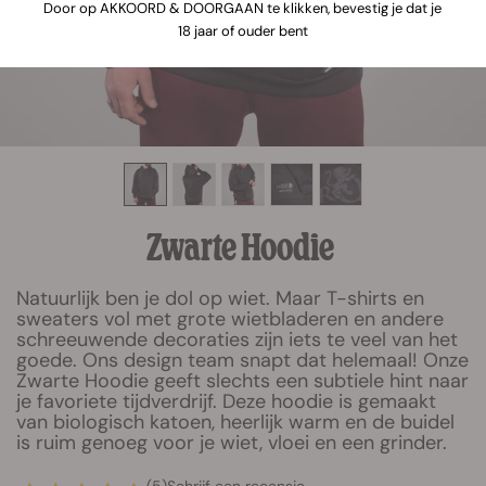
Door op AKKOORD & DOORGAAN te klikken, bevestig je dat je
18 jaar of ouder bent
Zwarte Hoodie
Natuurlijk ben je dol op wiet. Maar T-shirts en
sweaters vol met grote wietbladeren en andere
schreeuwende decoraties zijn iets te veel van het
goede. Ons design team snapt dat helemaal! Onze
Zwarte Hoodie geeft slechts een subtiele hint naar
je favoriete tijdverdrijf. Deze hoodie is gemaakt
van biologisch katoen, heerlijk warm en de buidel
is ruim genoeg voor je wiet, vloei en een grinder.