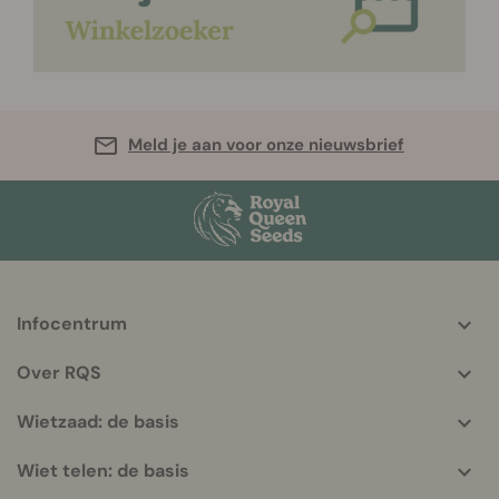
Meld je aan voor onze nieuwsbrief
Infocentrum
More
helpful
Over RQS
info
Wietzaad: de basis
Wiet telen: de basis