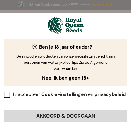
4.7 van 5 gebaseerd op
58690 reviews
🎁
3 White Widow Auto zaadjes
GRATIS voor de
eerste 100 die de code
AUGUST26 🌿
gebruiken
-25%
Ben je 18 jaar of ouder?
De inhoud en producten van onze website zijn gericht aan
personen van wettelijke leeftijd. Zie de Algemene
Voorwaarden.
Nee, ik ben geen 18+
Ik accepteer
Cookie-instellingen
en
privacybeleid
AKKOORD & DOORGAAN