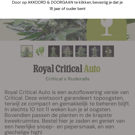
Door op AKKOORD & DOORGAAN te klikken, bevestig je dat je
18 jaar of ouder bent
+ 3
Royal Critical
Auto
Critical x Ruderalis
Royal Critical Auto is een autoflowering versie van
Critical. Deze wietsoort garandeert topoogsten,
terwijl ze compact en gemakkelijk te beheren blijft.
In slechts 10 tot 11 weken kun je al oogsten.
Bovendien passen de planten in de krapste
kweekruimtes. Bestel hier je zaden en geniet van
een heerlijke snoep- en pepersmaak, en een
giechelige high!