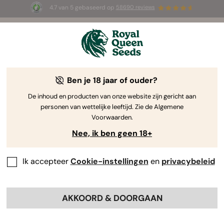
4.7 van 5 gebaseerd op
58690 reviews
🎁
3 White Widow Auto zaadjes
GRATIS voor de
eerste 100 die de code
AUGUST26 🌿
gebruiken
Ben je 18 jaar of ouder?
De inhoud en producten van onze website zijn gericht aan
personen van wettelijke leeftijd. Zie de Algemene
Voorwaarden.
Nee, ik ben geen 18+
Ik accepteer
Cookie-instellingen
en
privacybeleid
AKKOORD & DOORGAAN