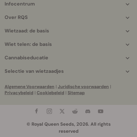
Infocentrum
More
helpful
Over RQS
info
Wietzaad: de basis
Wiet telen: de basis
Cannabiseducatie
Selectie van wietzaadjes
Algemene Voorwaarden
|
Juridische voorwaarden
|
Privacybeleid
|
Cookiebeleid
|
Sitemap
© Royal Queen Seeds, 2026. All rights
reserved