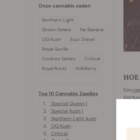
Onze cannabis zaden
Northern Light
Green Gelato
Fat Banana
OG Kush
Sour Diesel
Royal Gorilla
Cookies Gelato
Critical
Royal Runtz
HulkBerry
HOE
Een
can
Top 10 Cannabis Zaadjes
tinctuu
1.
Special Queen 1
ongemak
2.
Special Kush 1
Om een 
3.
Northern Light Auto
50%. Wo
4.
OG Kush
5.
Critical
Hier zi