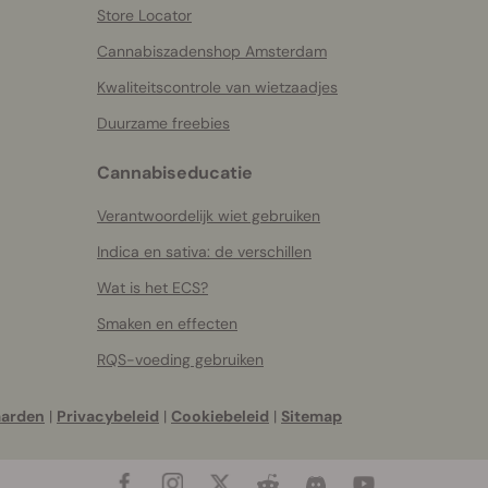
Store Locator
Cannabiszadenshop Amsterdam
Kwaliteitscontrole van wietzaadjes
Duurzame freebies
Cannabiseducatie
Verantwoordelijk wiet gebruiken
Indica en sativa: de verschillen
Wat is het ECS?
Smaken en effecten
RQS-voeding gebruiken
aarden
|
Privacybeleid
|
Cookiebeleid
|
Sitemap