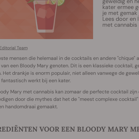
geweldig en he
kater ermee g
je met gemak 
Lees door en 
met cannabis o
Editorial Team
te mensen die helemaal in de cocktails en andere "chique" al
 van een Bloody Mary genoten. Dit is een klassieke cocktail
. Het drankje is enorm populair, niet alleen vanwege de ge
 fantastisch werkt bij een kater.
ody Mary met cannabis kan zomaar de perfecte cocktail zijn e
igen door die mythes dat het de "meest complexe cocktail" i
een handomdraai gemaakt.
REDIËNTEN VOOR EEN BLOODY MARY M