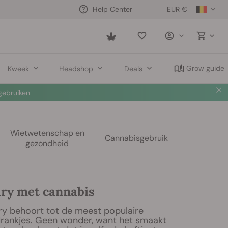
EUR €
Help Center
Saved
items
Grow guide
Kweek
Headshop
Deals
ebruiken
Wietwetenschap en
Cannabisgebruik
gezondheid
ry met cannabis
y behoort tot de meest populaire
drankjes. Geen wonder, want het smaakt