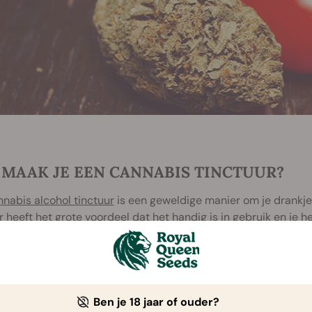
 MAAK JE EEN CANNABIS TINCTUUR?
nabis alcohol tinctuur
is een geweldige manier om je drankjes
r heeft het grote voordeel dat het handig is in gebruik en je 
ken om een lekkere buzz op te wekken. Daarnaast is het ook 
cannabis tinctuur te maken en de THC uit de wiet te onttre
dka is perfect voor dit doel.
jn de ingrediënten om een cannabis tinctuur te maken:
Ben je 18 jaar of ouder?