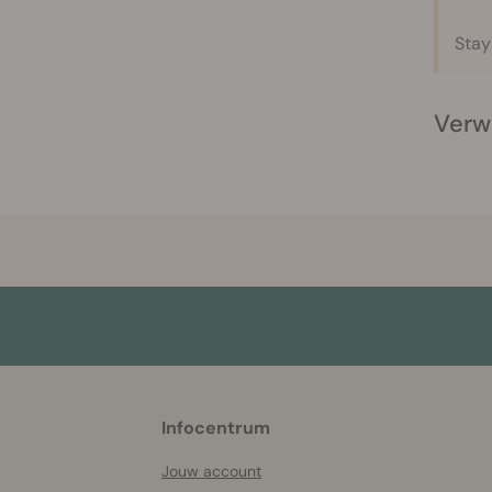
Stay
Verw
More
Infocentrum
helpful
info
Jouw account