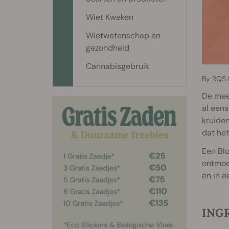
Wiet Kweken
Wietwetenschap en
gezondheid
Cannabisgebruik
By
RQS 
De mees
al eens
kruiden
dat het
Een Blo
ontmoed
en in 
ING