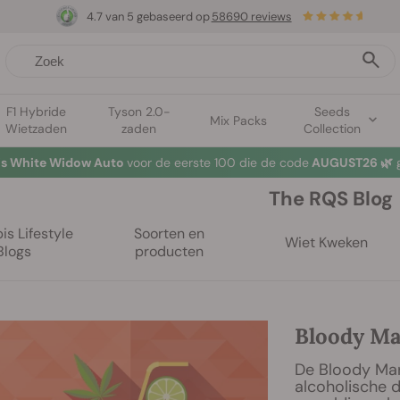
4.7 van 5 gebaseerd op
58690 reviews
F1 Hybride
Tyson 2.0-
Seeds
Mix Packs
Wietzaden
zaden
Collection
tis White Widow Auto
voor de eerste 100 die de code
AUGUST26 🌿
g
The RQS Blog
s Lifestyle
Soorten en
Wiet Kweken
Blogs
producten
Bloody Ma
De Bloody Mar
alcoholische 