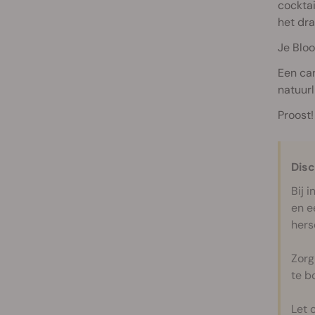
cocktai
het dra
Je Bloo
Een can
natuurl
Proost
Disc
Bij 
en e
hers
Zorg
te b
Let o