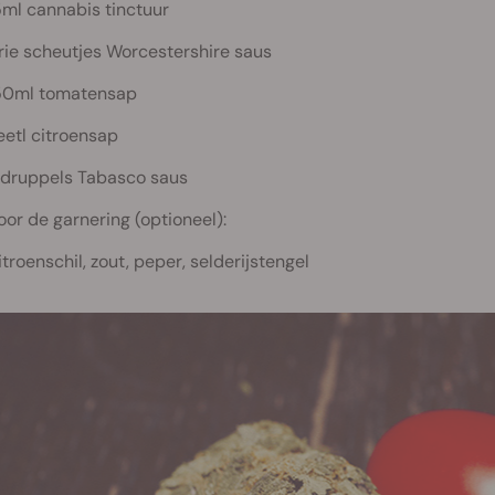
5ml cannabis tinctuur
rie scheutjes Worcestershire saus
50ml tomatensap
 eetl citroensap
 druppels Tabasco saus
oor de garnering (optioneel):
itroenschil, zout, peper, selderijstengel