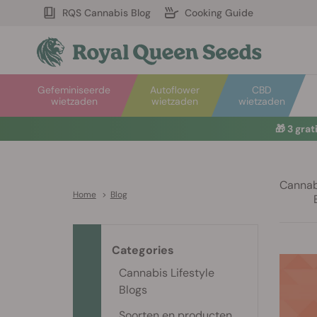
RQS Cannabis Blog
Cooking Guide
Gefeminiseerde
Autoflower
CBD
wietzaden
wietzaden
wietzaden
🎁
3 gra
Cannabi
Home
>
Blog
Categories
Cannabis Lifestyle
Blogs
Soorten en producten