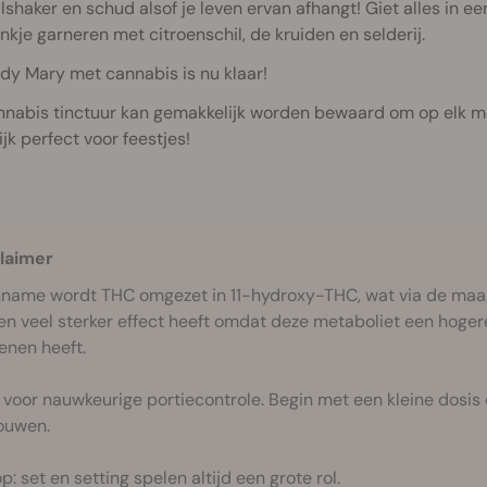
lshaker en schud alsof je leven ervan afhangt! Giet alles in een
nkje garneren met citroenschil, de kruiden en selderij.
dy Mary met cannabis is nu klaar!
nabis tinctuur kan gemakkelijk worden bewaard om op elk mom
ijk perfect voor feestjes!
!
laimer
inname wordt THC omgezet in 11-hydroxy-THC, wat via de maa
en veel sterker effect heeft omdat deze metaboliet een hogere
enen heeft.
 voor nauwkeurige portiecontrole. Begin met een kleine dosis
ouwen.
p: set en setting spelen altijd een grote rol.