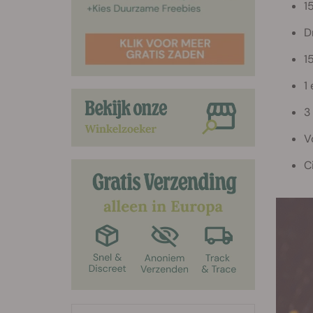
1
D
1
1
3
V
C