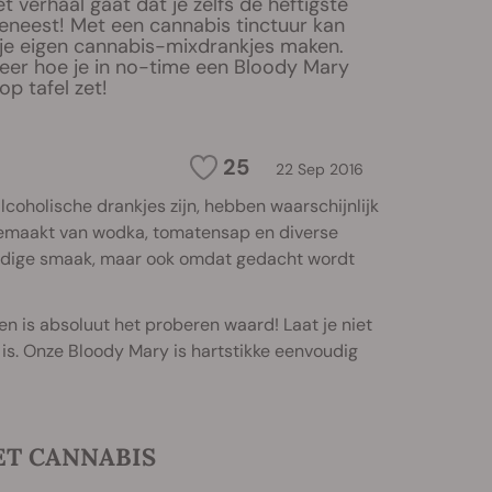
t verhaal gaat dat je zelfs de heftigste
eneest! Met een cannabis tinctuur kan
je eigen cannabis-mixdrankjes maken.
leer hoe je in no-time een Bloody Mary
p tafel zet!
25
22 Sep 2016
coholische drankjes zijn, hebben waarschijnlijk
, gemaakt van wodka, tomatensap en diverse
weldige smaak, maar ook omdat gedacht wordt
n is absoluut het proberen waard! Laat je niet
s. Onze Bloody Mary is hartstikke eenvoudig
ET CANNABIS