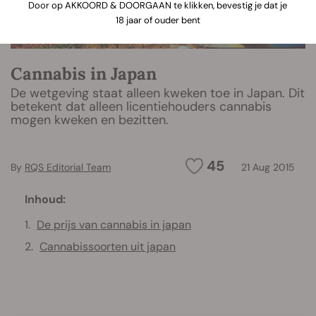
Door op AKKOORD & DOORGAAN te klikken, bevestig je dat je
18 jaar of ouder bent
Cannabis in Japan
De wetgeving staat alleen kweken toe in Japan. Dit
betekent dat alleen licentiehouders cannabis
mogen kweken en bezitten.
45
By
RQS Editorial Team
21 Aug 2015
Inhoud:
De prijs van cannabis in japan
Cannabissoorten uit japan