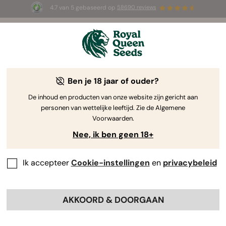
4.7 van 5 gebaseerd op
58690 reviews
🎁
3 White Widow Auto zaadjes
GRATIS voor de
eerste 100 die de code
AUGUST26 🌿
gebruiken
Ben je 18 jaar of ouder?
The RQS Blog
De inhoud en producten van onze website zijn gericht aan
personen van wettelijke leeftijd. Zie de Algemene
Cannabis Lifestyle Blogs
Soorten en producten
Voorwaarden.
Nee, ik ben geen 18+
Ik accepteer
Cookie-instellingen
en
privacybeleid
AKKOORD & DOORGAAN