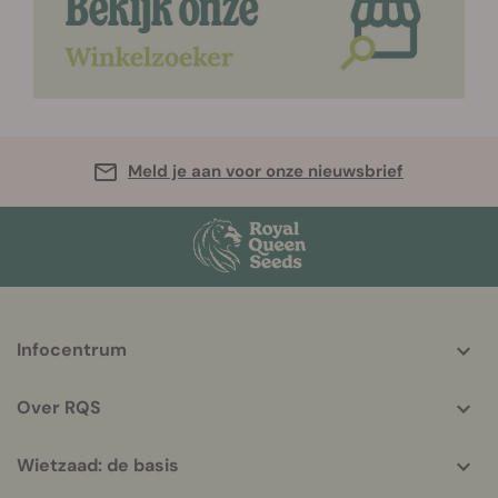
Meld je aan voor onze nieuwsbrief
More
Infocentrum
helpful
info
Over RQS
Wietzaad: de basis