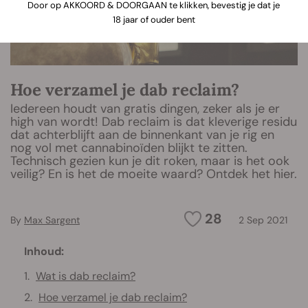
Door op AKKOORD & DOORGAAN te klikken, bevestig je dat je
18 jaar of ouder bent
Hoe verzamel je dab reclaim?
Iedereen houdt van gratis dingen, zeker als je er
high van wordt! Dab reclaim is dat kleverige residu
dat achterblijft aan de binnenkant van je rig en
nog vol met cannabinoïden blijkt te zitten.
Technisch gezien kun je dit roken, maar is het ook
veilig? En is het de moeite waard? Ontdek het hier.
28
By
Max Sargent
2 Sep 2021
Inhoud:
Wat is dab reclaim?
Hoe verzamel je dab reclaim?