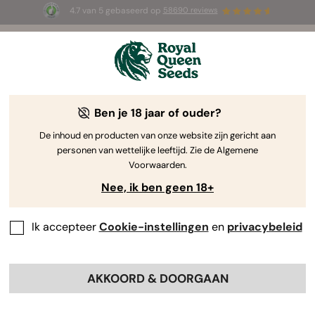
4.7 van 5 gebaseerd op
58690 reviews
🎁
3 White Widow Auto zaadjes
GRATIS voor de
eerste 100 die de code
AUGUST26 🌿
gebruiken
Ben je 18 jaar of ouder?
The RQS Blog
De inhoud en producten van onze website zijn gericht aan
personen van wettelijke leeftijd. Zie de Algemene
Cannabis Lifestyle Blogs
Soorten en producten
Voorwaarden.
Nee, ik ben geen 18+
Ik accepteer
Cookie-instellingen
en
privacybeleid
AKKOORD & DOORGAAN