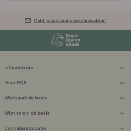
Meld je aan voor onze nieuwsbrief
More
Infocentrum
helpful
info
Over RQS
Wietzaad: de basis
Wiet telen: de basis
Cannabiseducatie