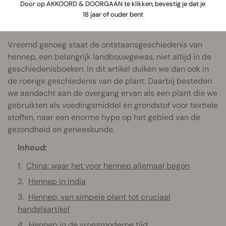
CBD-supplementen. Hennep is echter niets nieuws
Door op AKKOORD & DOORGAAN te klikken, bevestig je dat je
onder de zon. Het zou zelfs een van de eerste planten zijn
18 jaar of ouder bent
die de mens is gaan verbouwen.
Vreemd genoeg staat de ontstaansgeschiedenis van
hennep, een belangrijk landbouwgewas, niet altijd in de
geschiedenisboeken. In dit artikel duiken we dan ook in
de roerige geschiedenis van de plant. Daarbij besteden
we aandacht aan de overgang ervan als een plant die we
gebruikten als voedingsmiddel en grondstof voor textiele
stoffen, naar een enorme hype op het gebied van de
gezondheid en geneeskunde.
Inhoud:
China: waar het voor hennep allemaal begon
Hennep in india
Hennep: van simpele plant tot cruciaal
handelsartikel
Hennep in de vroegmoderne tijd