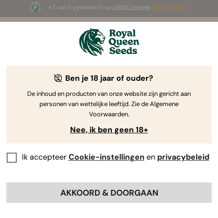
4.7 van 5 gebaseerd op
58690 reviews
🎁
3 White Widow Auto zaadjes
GRATIS voor de
eerste 100 die de code
AUGUST26 🌿
gebruiken
De geschiedenis van hennep: Alles over
Ben je 18 jaar of ouder?
de impact van hennep
De inhoud en producten van onze website zijn gericht aan
personen van wettelijke leeftijd. Zie de Algemene
Voorwaarden.
Nee, ik ben geen 18+
Ik accepteer
Cookie-instellingen
en
privacybeleid
AKKOORD & DOORGAAN
Hennep staat de laatste jaren volop in de belangstelling.
Dat komt hoofdzakelijk door de toegenomen interesse in