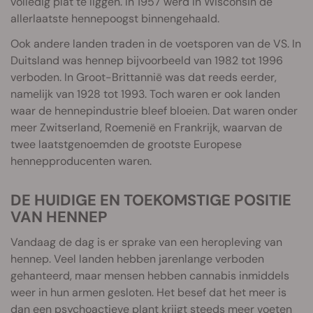
volledig plat te liggen. In 1957 werd in Wisconsin de
allerlaatste hennepoogst binnengehaald.
Ook andere landen traden in de voetsporen van de VS. In
Duitsland was hennep bijvoorbeeld van 1982 tot 1996
verboden. In Groot-Brittannië was dat reeds eerder,
namelijk van 1928 tot 1993. Toch waren er ook landen
waar de hennepindustrie bleef bloeien. Dat waren onder
meer Zwitserland, Roemenië en Frankrijk, waarvan de
twee laatstgenoemden de grootste Europese
hennepproducenten waren.
DE HUIDIGE EN TOEKOMSTIGE POSITIE
VAN HENNEP
Vandaag de dag is er sprake van een heropleving van
hennep. Veel landen hebben jarenlange verboden
gehanteerd, maar mensen hebben cannabis inmiddels
weer in hun armen gesloten. Het besef dat het meer is
dan een psychoactieve plant krijgt steeds meer voeten