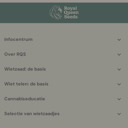
More
Infocentrum
helpful
info
Over RQS
Wietzaad: de basis
Wiet telen: de basis
Cannabiseducatie
Selectie van wietzaadjes