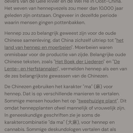
oevers van de Gele Rivier en de Wei He in Oost-China.
Het weven van hennepvezels zou meer dan 10.000 jaar
geleden zijn ontstaan. Ongeveer in dezelfde periode
waarin mensen gingen pottenbakken.
Hennep zou zo belangrijk geweest zijn voor de oude
Chinese samenleving, dat China zichzelf uitriep tot "
het
land van hennep en moerbeien
". Moerbeien waren
onmisbaar voor de productie van zijde. Belangrijke oude
Chinese teksten, zoals "
Het Boek der Liederen
" en "
De
Lente- en Herfstannalen
", vermelden hennep als een van
de zes belangrijkste gewassen van de Chinezen.
De Chinezen gebruiken het karakter "ma" (麻) voor
hennep. Dat is op verschillende manieren te vertalen.
Sommige mensen houden het op "
tweehuizige plant
". Dit
omdat hennepplanten ofwel mannelijk of vrouwelijk zijn.
In geneeskundige geschriften zie je soms de
karaktercombinatie "da ma" (大麻), voor hennep en
cannabis. Sommige deskundologen vertalen dat als