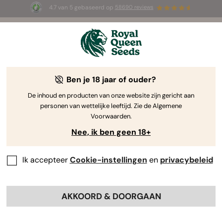
4.7 van 5 gebaseerd op
58690 reviews
🎁
3 White Widow Auto zaadjes
GRATIS voor de
eerste 100 die de code
AUGUST26 🌿
gebruiken
Ben je 18 jaar of ouder?
De inhoud en producten van onze website zijn gericht aan
personen van wettelijke leeftijd. Zie de Algemene
Voorwaarden.
Nee, ik ben geen 18+
Ik accepteer
Cookie-instellingen
en
privacybeleid
AKKOORD & DOORGAAN