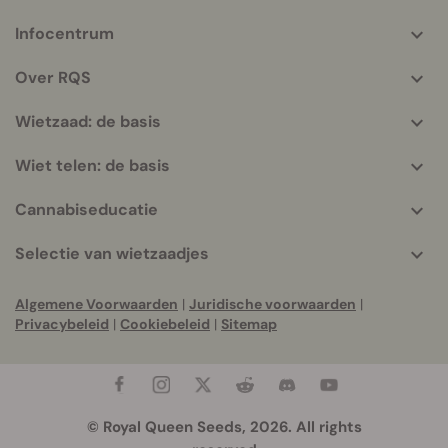
Infocentrum
More
helpful
Over RQS
info
Wietzaad: de basis
Wiet telen: de basis
Cannabiseducatie
Selectie van wietzaadjes
Algemene Voorwaarden
|
Juridische voorwaarden
|
Privacybeleid
|
Cookiebeleid
|
Sitemap
© Royal Queen Seeds, 2026. All rights