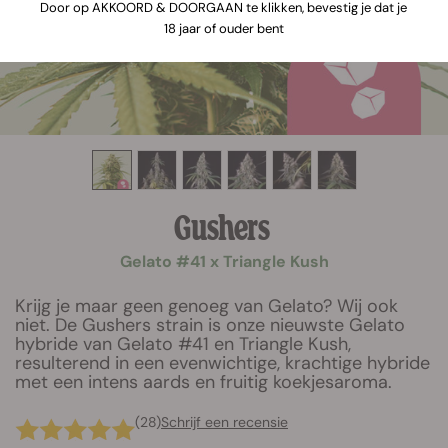
Door op AKKOORD & DOORGAAN te klikken, bevestig je dat je
18 jaar of ouder bent
Gushers
Gelato #41 x Triangle Kush
Krijg je maar geen genoeg van Gelato? Wij ook
niet. De Gushers strain is onze nieuwste Gelato
hybride van Gelato #41 en Triangle Kush,
resulterend in een evenwichtige, krachtige hybride
met een intens aards en fruitig koekjesaroma.
(28)
Schrijf een recensie