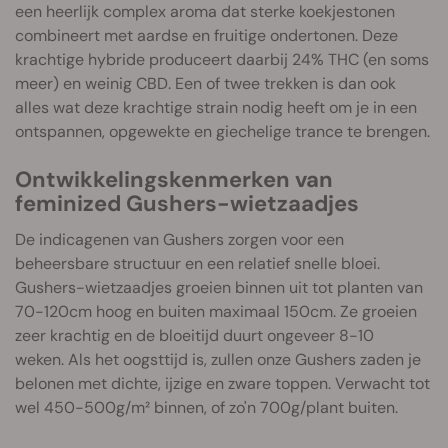
een heerlijk complex aroma dat sterke koekjestonen
combineert met aardse en fruitige ondertonen. Deze
krachtige hybride produceert daarbij 24% THC (en soms
meer) en weinig CBD. Een of twee trekken is dan ook
alles wat deze krachtige strain nodig heeft om je in een
ontspannen, opgewekte en giechelige trance te brengen.
Ontwikkelingskenmerken van
feminized Gushers-wietzaadjes
De indicagenen van Gushers zorgen voor een
beheersbare structuur en een relatief snelle bloei.
Gushers-wietzaadjes groeien binnen uit tot planten van
70-120cm hoog en buiten maximaal 150cm. Ze groeien
zeer krachtig en de bloeitijd duurt ongeveer 8-10
weken. Als het oogsttijd is, zullen onze Gushers zaden je
belonen met dichte, ijzige en zware toppen. Verwacht tot
wel 450-500g/m² binnen, of zo'n 700g/plant buiten.