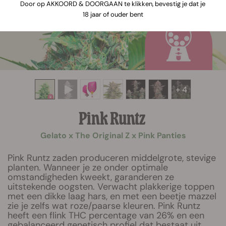
Door op AKKOORD & DOORGAAN te klikken, bevestig je dat je
18 jaar of ouder bent
+ 4
Pink Runtz
Gelato x The Original Z x Pink Panties
Pink Runtz zaden produceren middelgrote, stevige
planten. Wanneer je ze onder optimale
omstandigheden kweekt, garanderen ze
uitstekende oogsten. Verwacht plakkerige toppen
met een dikke laag hars, en met een beetje mazzel
zie je zelfs wat roze/paarse kleuren. Pink Runtz
heeft een flink THC percentage van 26% en een
gebalanceerd genetisch profiel dat bestaat uit