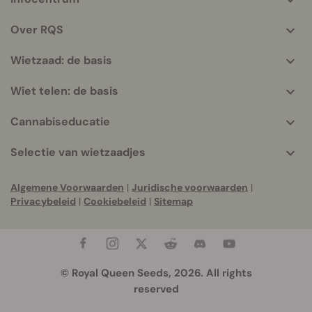
More
helpful
Over RQS
info
Wietzaad: de basis
Wiet telen: de basis
Cannabiseducatie
Selectie van wietzaadjes
Algemene Voorwaarden
|
Juridische voorwaarden
|
Privacybeleid
|
Cookiebeleid
|
Sitemap
© Royal Queen Seeds, 2026. All rights
reserved