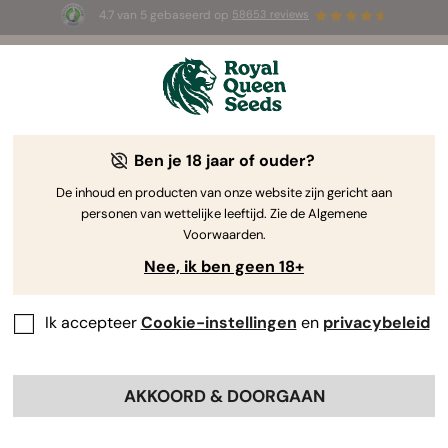
4.7 van 5 gebaseerd op
58653 reviews
☀️ Summer Sales: tot wel 50% korting
op geselecteerde producten! ⏤
Koop nu
🛍️
Ben je 18 jaar of ouder?
De inhoud en producten van onze website zijn gericht aan
personen van wettelijke leeftijd. Zie de Algemene
Voorwaarden.
Nee, ik ben geen 18+
Ik accepteer
Cookie-instellingen
en
privacybeleid
AKKOORD & DOORGAAN