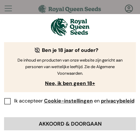
Vragen?
Antwoorden!
Ben je 18 jaar of ouder?
Welkom bij de Royal Queen Seeds Help Center
De inhoud en producten van onze website zijn gericht aan
personen van wettelijke leeftijd. Zie de Algemene
Voorwaarden.
Nee, ik ben geen 18+
Ik accepteer
Cookie-instellingen
en
privacybeleid
Help Center
>
Betaling
Back
AKKOORD & DOORGAAN
Betaling