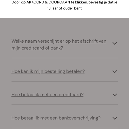
Door op AKKOORD & DOORGAAN te klikken, bevestig je dat je
18 jaar of ouder bent
Los veelvoorkomende problemen met betalingen en
transacties op
Welke naam verschijnt er op het afschrift van
mijn creditcard of bank?
Hoe kan ik mijn bestelling betalen?
Hoe betaal ik met een creditcard?
Hoe betaal ik met een bankoverschrijving?