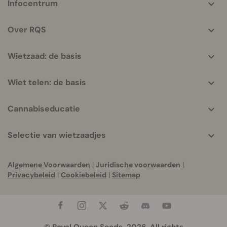
Infocentrum
helpful
info
Over RQS
Wietzaad: de basis
Wiet telen: de basis
Cannabiseducatie
Selectie van wietzaadjes
Algemene Voorwaarden
|
Juridische voorwaarden
|
Privacybeleid
|
Cookiebeleid
|
Sitemap