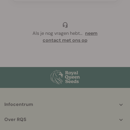
Als je nog vragen hebt
...
neem
contact met ons op
More
Infocentrum
helpful
info
Over RQS