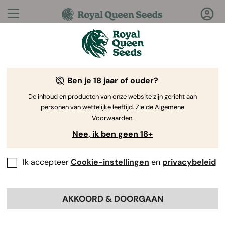
Vragen?
Antwoorden!
Ben je 18 jaar of ouder?
Welkom bij de Royal Queen Seeds Help Center
De inhoud en producten van onze website zijn gericht aan
personen van wettelijke leeftijd. Zie de Algemene
Voorwaarden.
Nee, ik ben geen 18+
Ik accepteer
Cookie-instellingen
en
privacybeleid
Help Center
>
Producten en
Back
Kweken
>
Genetica
>
AKKOORD & DOORGAAN
Welke soort veroorzaakt de
minste angstgevoelens?