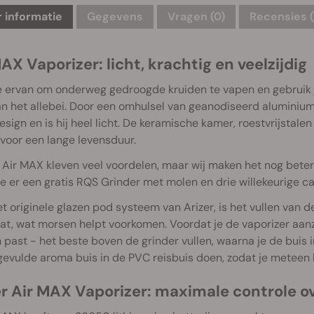
 informatie
Gegevens
Vragen
(0)
Recensies (
AX Vaporizer: licht, krachtig en veelzijdig
 ervan om onderweg gedroogde kruiden te vapen en gebruik je
 het allebei. Door een omhulsel van geanodiseerd aluminium
sign en is hij heel licht. De keramische kamer, roestvrijstal
voor een lange levensduur.
Air MAX kleven veel voordelen, maar wij maken het nog beter! 
 er een gratis RQS Grinder met molen en drie willekeurige ca
t originele glazen pod systeem van Arizer, is het vullen van d
t, wat morsen helpt voorkomen. Voordat je de vaporizer aanz
 past - het beste boven de grinder vullen, waarna je de buis
gevulde aroma buis in de PVC reisbuis doen, zodat je meteen 
er Air MAX Vaporizer: maximale controle ov