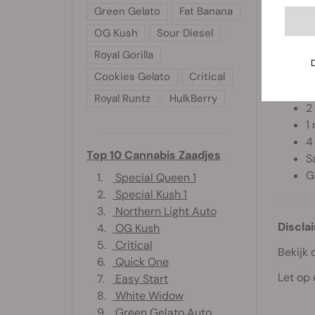
1
Green Gelato
Fat Banana
1
OG Kush
Sour Diesel
1
Royal Gorilla
1
1
Cookies Gelato
Critical
1
Royal Runtz
HulkBerry
2
1 
4 
Top 10 Cannabis Zaadjes
S
G
1.
Special Queen 1
2.
Special Kush 1
3.
Northern Light Auto
Discla
4.
OG Kush
5.
Critical
Bekijk 
6.
Quick One
Let op 
7.
Easy Start
8.
White Widow
9.
Green Gelato Auto