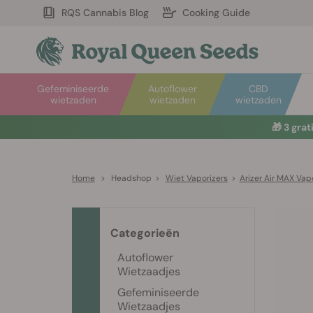
RQS Cannabis Blog
Cooking Guide
Gefeminiseerde
Autoflower
CBD
wietzaden
wietzaden
wietzaden
🎁
3 gra
Home
>
Headshop
>
Wiet Vaporizers
>
Arizer Air MAX Vap
Categorieën
Autoflower
Wietzaadjes
Gefeminiseerde
Wietzaadjes