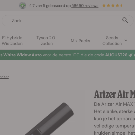
4.7 van 5 gebaseerd op
58690 reviews
F1 Hybride
Tyson 2.0-
Seeds
Mix Packs
Wietzaden
zaden
Collection
tis White Widow Auto
voor de eerste 100 die de code
AUGUST26 🌿
g
orizer
Arizer Air 
De Arizer Air MAX 
Het slanke, sterke
kun je het apparaat
volledige temperat
kruiden simpel het