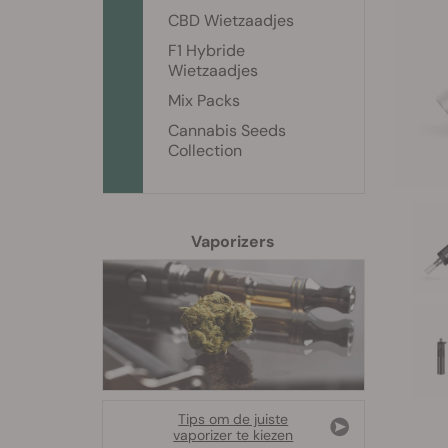
CBD Wietzaadjes
F1 Hybride
Wietzaadjes
Mix Packs
Cannabis Seeds
Collection
Vaporizers
Tips om de juiste
vaporizer te kiezen