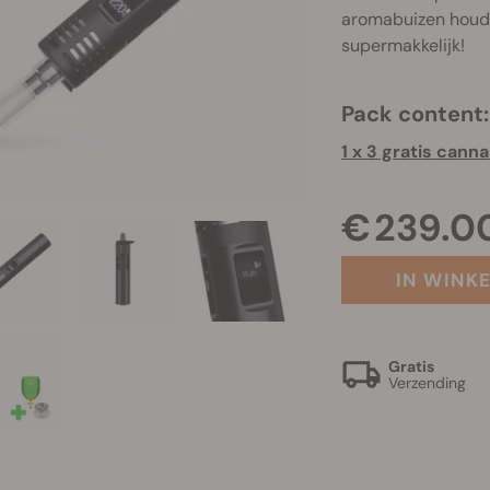
aromabuizen houd
supermakkelijk!
Pack content:
1 x 3 gratis cann
€ 239.0
IN WINK
Gratis
Verzending