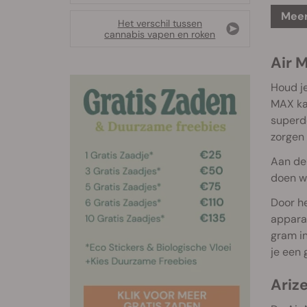
Meer
Het verschil tussen
cannabis vapen en roken
Air M
Houd je
MAX kan
superde
zorgen 
Aan de 
doen we
Door he
apparaa
gram in
je een 
Ariz