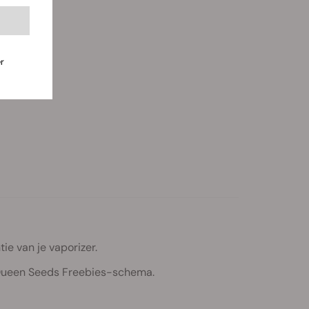
r
ie van je vaporizer.
l Queen Seeds Freebies-schema.