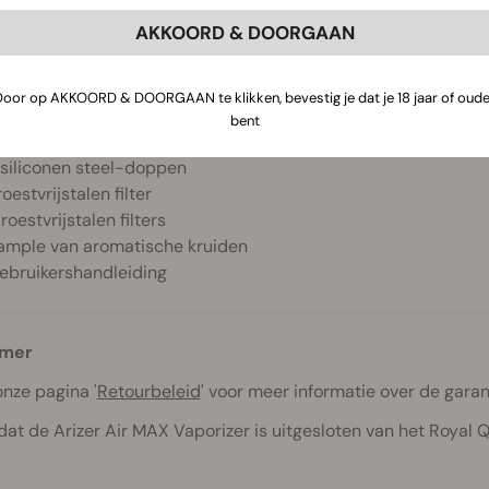
 26650 batterij
AKKOORD & DOORGAAN
 USB-C oplader
 70mm glazen aroma buis
 14mm matglazen aroma buis
Door op AKKOORD & DOORGAAN te klikken, bevestig je dat je 18 jaar of oude
 PVC reisbuis met dop
bent
 glazen aroma container
 siliconen steel-doppen
roestvrijstalen filter
roestvrijstalen filters
ample van aromatische kruiden
ebruikershandleiding
imer
onze pagina '
Retourbeleid
' voor meer informatie over de garant
dat de Arizer Air MAX Vaporizer is uitgesloten van het Roya