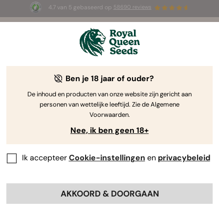
4.7 van 5 gebaseerd op
58690 reviews
🎁
3 White Widow Auto zaadjes
GRATIS voor de
eerste 100 die de code
AUGUST26 🌿
gebruiken
Ben je 18 jaar of ouder?
De inhoud en producten van onze website zijn gericht aan
personen van wettelijke leeftijd. Zie de Algemene
Voorwaarden.
Nee, ik ben geen 18+
Ik accepteer
Cookie-instellingen
en
privacybeleid
AKKOORD & DOORGAAN