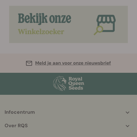
Meld je aan voor onze nieuwsbrief
Infocentrum
More
helpful
Over RQS
info