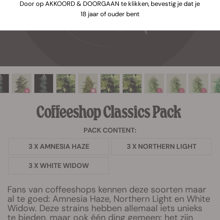
Door op AKKOORD & DOORGAAN te klikken, bevestig je dat je
18 jaar of ouder bent
Coffeeshop Classics Pack
PACK CONTENT:
3 X AMNESIA HAZE
3 X NORTHERN LIGHT
3 X WHITE WIDOW
Fans van coffeeshops kennen deze soorten maar
al te goed: Amnesia Haze, Northern Light en White
Widow. Deze strains hebben allemaal iets unieks
te bieden, maar ook één ding gemeen: het zijn