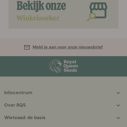
Meld je aan voor onze nieuwsbrief
Infocentrum
More
helpful
Over RQS
info
Wietzaad: de basis