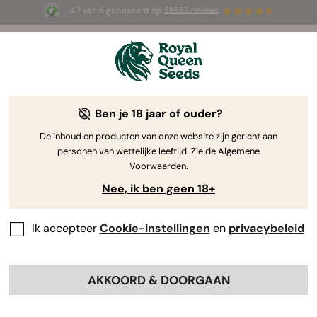
4.7 van 5 gebaseerd op
58653 reviews
⏳
1+1 GRATIS
-
Tijdelijke aanbieding
3d 9h 3m 20s
🌱
Ben je 18 jaar of ouder?
-40%
De inhoud en producten van onze website zijn gericht aan
personen van wettelijke leeftijd. Zie de Algemene
Voorwaarden.
Nee, ik ben geen 18+
Ik accepteer
Cookie-instellingen
en
privacybeleid
AKKOORD & DOORGAAN