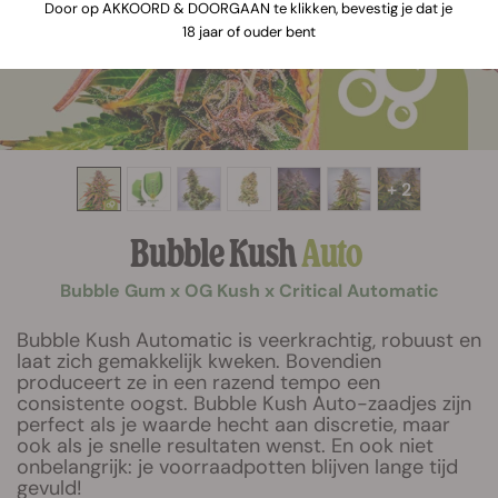
Door op AKKOORD & DOORGAAN te klikken, bevestig je dat je
18 jaar of ouder bent
+ 2
Bubble Kush
Auto
Bubble Gum x OG Kush x Critical Automatic
Bubble Kush Automatic is veerkrachtig, robuust en
laat zich gemakkelijk kweken. Bovendien
produceert ze in een razend tempo een
consistente oogst. Bubble Kush Auto-zaadjes zijn
perfect als je waarde hecht aan discretie, maar
ook als je snelle resultaten wenst. En ook niet
onbelangrijk: je voorraadpotten blijven lange tijd
gevuld!