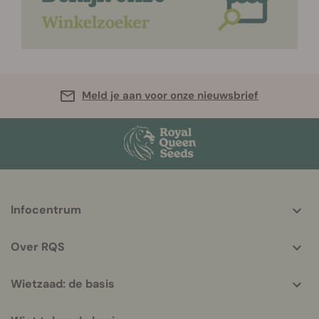
Meld je aan voor onze nieuwsbrief
More
Infocentrum
helpful
info
Over RQS
Wietzaad: de basis