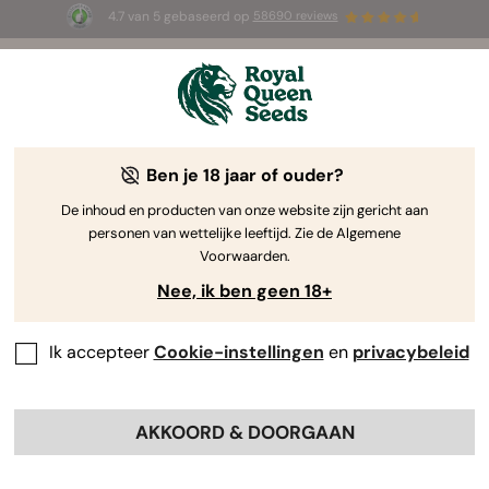
4.7 van 5 gebaseerd op
58690 reviews
🎁
3 White Widow Auto zaadjes
GRATIS voor de
eerste 100 die de code
AUGUST26 🌿
gebruiken
Ben je 18 jaar of ouder?
The RQS Blog
De inhoud en producten van onze website zijn gericht aan
personen van wettelijke leeftijd. Zie de Algemene
Cannabis Lifestyle Blogs
Soorten en producten
Voorwaarden.
Nee, ik ben geen 18+
Ik accepteer
Cookie-instellingen
en
privacybeleid
AKKOORD & DOORGAAN