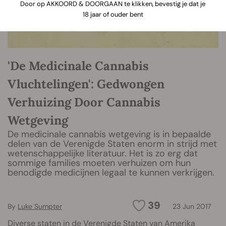
Door op AKKOORD & DOORGAAN te klikken, bevestig je dat je
18 jaar of ouder bent
'De Medicinale Cannabis
Vluchtelingen': Gedwongen
Verhuizing Door Cannabis
Wetgeving
De medicinale cannabis wetgeving is in bepaalde
delen van de Verenigde Staten enorm in strijd met
wetenschappelijke literatuur. Het is zo erg dat
sommige families moeten verhuizen om hun
benodigde medicijnen legaal te kunnen verkrijgen.
39
By
Luke Sumpter
23 Jun 2017
Diverse staten in de Verenigde Staten van Amerika