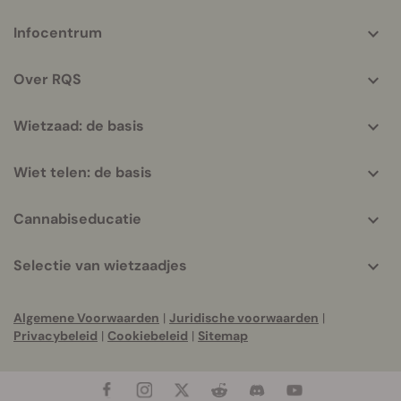
More
Infocentrum
helpful
info
Over RQS
Wietzaad: de basis
Wiet telen: de basis
Cannabiseducatie
Selectie van wietzaadjes
Algemene Voorwaarden
|
Juridische voorwaarden
|
Privacybeleid
|
Cookiebeleid
|
Sitemap