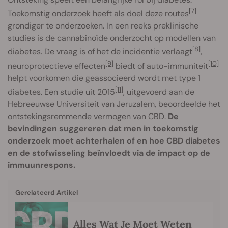
[7]
Toekomstig onderzoek heeft als doel deze routes
grondiger te onderzoeken. In een reeks preklinische
studies is de cannabinoïde onderzocht op modellen van
[8]
diabetes. De vraag is of het de incidentie verlaagt
,
[9]
[10]
neuroprotectieve effecten
biedt of auto-immuniteit
helpt voorkomen die geassocieerd wordt met type 1
[11]
diabetes. Een studie uit 2015
, uitgevoerd aan de
Hebreeuwse Universiteit van Jeruzalem, beoordeelde het
ontstekingsremmende vermogen van CBD.
De
bevindingen suggereren dat men in toekomstig
onderzoek moet achterhalen of en hoe CBD diabetes
en de stofwisseling beïnvloedt via de impact op de
immuunrespons.
Gerelateerd Artikel
Alles Wat Je Moet Weten