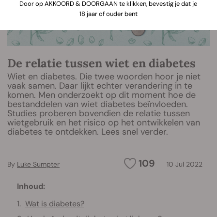
Door op AKKOORD & DOORGAAN te klikken, bevestig je dat je
18 jaar of ouder bent
De relatie tussen wiet en diabetes
Wiet en diabetes. Die twee woorden hoor je niet
vaak samen. Daar lijkt echter verandering in te
komen. Men onderzoekt op dit moment hoe de
bestanddelen van wiet diabetes beïnvloeden.
Studies proberen bovendien de relatie tussen
wietgebruik en het risico op het ontwikkelen van
diabetes te ontdekken. Lees snel verder.
109
By
Luke Sumpter
10 Jul 2022
Inhoud:
Wat is diabetes?