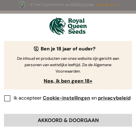
4.7 van 5 gebaseerd op
58690 reviews
☀️ Summer Sales: tot wel 50% korting
op geselecteerde producten! ⏤
Koop nu
🛍️
Ben je 18 jaar of ouder?
The RQS Blog
De inhoud en producten van onze website zijn gericht aan
personen van wettelijke leeftijd. Zie de Algemene
Cannabis Lifestyle Blogs
Soorten en producten
Voorwaarden.
Nee, ik ben geen 18+
Ik accepteer
Cookie-instellingen
en
privacybeleid
AKKOORD & DOORGAAN