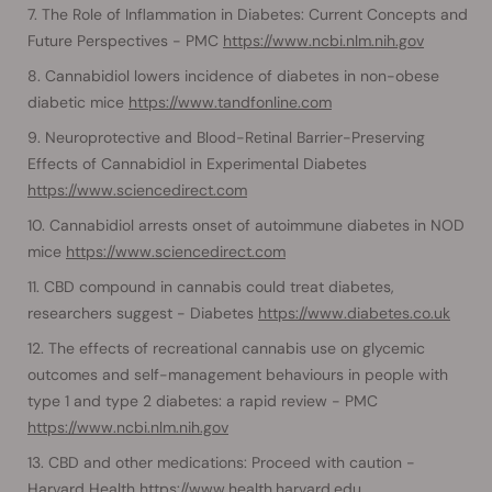
The Role of Inflammation in Diabetes: Current Concepts and
Future Perspectives - PMC
https://www.ncbi.nlm.nih.gov
Cannabidiol lowers incidence of diabetes in non-obese
diabetic mice
https://www.tandfonline.com
Neuroprotective and Blood-Retinal Barrier-Preserving
Effects of Cannabidiol in Experimental Diabetes
https://www.sciencedirect.com
Cannabidiol arrests onset of autoimmune diabetes in NOD
mice
https://www.sciencedirect.com
CBD compound in cannabis could treat diabetes,
researchers suggest - Diabetes
https://www.diabetes.co.uk
The effects of recreational cannabis use on glycemic
outcomes and self-management behaviours in people with
type 1 and type 2 diabetes: a rapid review - PMC
https://www.ncbi.nlm.nih.gov
CBD and other medications: Proceed with caution -
Harvard Health
https://www.health.harvard.edu