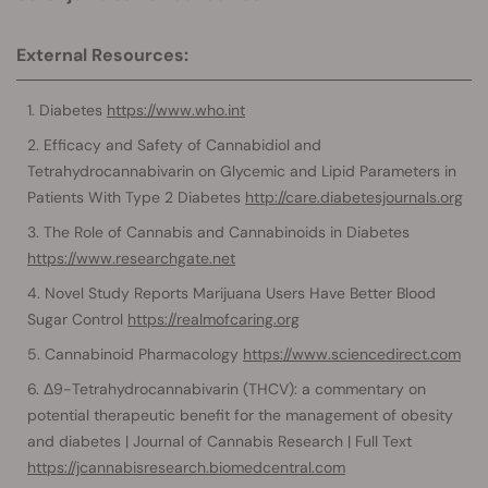
External Resources:
Diabetes
https://www.who.int
Efficacy and Safety of Cannabidiol and
Tetrahydrocannabivarin on Glycemic and Lipid Parameters in
Patients With Type 2 Diabetes
http://care.diabetesjournals.org
The Role of Cannabis and Cannabinoids in Diabetes
https://www.researchgate.net
Novel Study Reports Marijuana Users Have Better Blood
Sugar Control
https://realmofcaring.org
Cannabinoid Pharmacology
https://www.sciencedirect.com
Δ9-Tetrahydrocannabivarin (THCV): a commentary on
potential therapeutic benefit for the management of obesity
and diabetes | Journal of Cannabis Research | Full Text
https://jcannabisresearch.biomedcentral.com