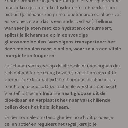
Zonder brandstof in je auto kom je niet ver. Op dezelfde
manier kom je zonder koolhydraten 's ochtends je bed
niet uit (je lichaam kan prima functioneren op alleen vet
en ketonen, maar dat is een ander verhaal).
Telkens
wanneer je eten met koolhydraten consumeert,
splitst je lichaam ze op in eenvoudige
glucosemoleculen. Vervolgens transporteert het
deze moleculen naar je cellen, waar ze als een vitale
energiebron fungeren.
Je lichaam vertrouwt op de alvleesklier (een orgaan dat
zich net achter de maag bevindt) om dit proces uit te
voeren. Deze klier scheidt het hormoon insuline af als
reactie op glucose. Deze molecule werkt als een soort
'sleutel' tot cellen.
Insuline haalt glucose uit de
bloedbaan en verplaatst het naar verschillende
cellen door het hele lichaam.
Onder normale omstandigheden houdt dit proces je
cellen actief en reguleert het tegelijkertijd je