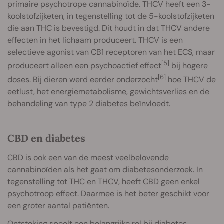
primaire psychotrope cannabinoïde. THCV heeft een 3-
koolstofzijketen, in tegenstelling tot de 5-koolstofzijketen
die aan THC is bevestigd. Dit houdt in dat THCV andere
effecten in het lichaam produceert. THCV is een
selectieve agonist van CB1 receptoren van het ECS, maar
[5]
produceert alleen een psychoactief effect
bij hogere
[6]
doses. Bij dieren werd eerder onderzocht
hoe THCV de
eetlust, het energiemetabolisme, gewichtsverlies en de
behandeling van type 2 diabetes beïnvloedt.
CBD en diabetes
CBD is ook een van de meest veelbelovende
cannabinoïden als het gaat om diabetesonderzoek. In
tegenstelling tot THC en THCV, heeft CBD geen enkel
psychotroop effect. Daarmee is het beter geschikt voor
een groter aantal patiënten.
Ontsteking speelt een belangrijke rol bij diabetes.