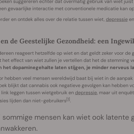
eken suggereren echter dat overmatig gebruik van wiet juist 
een gevaarlijke interactie met conventionele medicatie kan o
rder en ontdek alles over de relatie tussen wiet,
depressie
en
 en de Geestelijke Gezondheid: een Ingewi
dereen reageert hetzelfde op wiet en dat geldt zeker voor de
t het effect van wiet zullen je vertellen dat het de stemming v
 het dopaminegehalte laten stijgen, je minder nerveus late
r hebben veel mensen wereldwijd baat bij wiet in de aanpak 
ek blijkt dat cannabis ook negatieve gevolgen kan hebben voo
 link leggen tussen wietgebruik en
depressie
, maar uit enquêt
[1]
ies lijden dan niet-gebruikers
.
j sommige mensen kan wiet ook latente
anwakkeren.