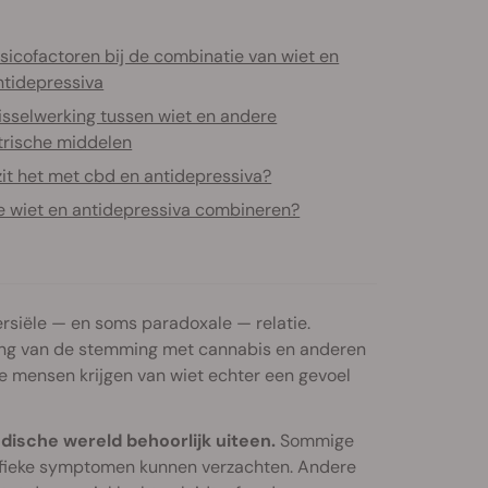
isicofactoren bij de combinatie van wiet en
ntidepressiva
isselwerking tussen wiet en andere
trische middelen
zit het met cbd en antidepressiva?
e wiet en antidepressiva combineren?
rsiële — en soms paradoxale — relatie.
ring van de stemming met cannabis en anderen
e mensen krijgen van wiet echter een gevoel
dische wereld behoorlijk uiteen.
Sommige
cifieke symptomen kunnen verzachten. Andere