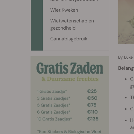
Wiet Kweken
Wietwetenschap en
gezondheid
Cannabisgebruik
By
Luke
Belang
C
g
T
C
H
a