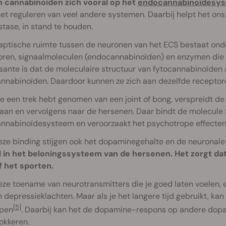
n cannabinoïden zich vooral op het
endocannabinoïdesy
 het reguleren van veel andere systemen. Daarbij helpt het on
tase, in stand te houden.
aptische ruimte tussen de neuronen van het ECS bestaat ond
oren, signaalmoleculen (endocannabinoïden) en enzymen die
sante is dat de moleculaire structuur van fytocannabinoïden a
nnabinoïden. Daardoor kunnen ze zich aan dezelfde receptor
e een trek hebt genomen van een joint of bong, verspreidt de
aan en vervolgens naar de hersenen. Daar bindt de molecule 
nnabinoïdesysteem en veroorzaakt het psychotrope effecten
ze binding stijgen ook het dopaminegehalte en de neuronale a
l in het beloningssysteem van de hersenen. Het zorgt dat
f het sporten.
ze toename van neurotransmitters die je goed laten voelen, 
 depressieklachten. Maar als je het langere tijd gebruikt, k
[5]
pen
. Daarbij kan het de dopamine-respons op andere dop
lokkeren.