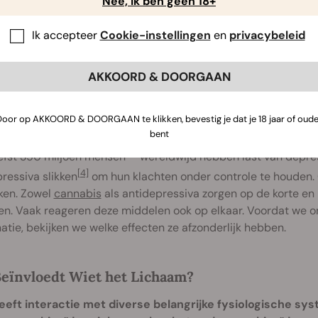
Nee, ik ben geen 18+
Ik accepteer
Cookie-instellingen
en
privacybeleid
Interactie van CBD met rec
AKKOORD & DOORGAAN
Door op AKKOORD & DOORGAAN te klikken, bevestig je dat je 18 jaar of oude
 en Antidepressiva
bent
[3]
iefst 350 miljoen mensen
wereldwijd hebben last van depress
[4]
ressiva slikken
om hun klachten onder controle te houden. 
ken. Zowel
cannabis
als antidepressiva zorgen op de korte en 
n. Vaak reageren deze middelen ook op elkaar. Voordat we on
tie, bekijken we welke effecten ze afzonderlijk hebben.
eïnvloedt Wiet het Lichaam?
eeft interactie met diverse belangrijke fysiologische sy