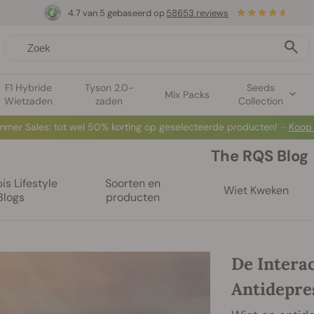
4.7 van 5 gebaseerd op
58653 reviews
F1 Hybride
Tyson 2.0-
Seeds
Mix Packs
Wietzaden
zaden
Collection
mer Sales: tot wel 50% korting op geselecteerde producten! ⏤
Koop
The RQS Blog
s Lifestyle
Soorten en
Wiet Kweken
Blogs
producten
De Intera
Antidepre