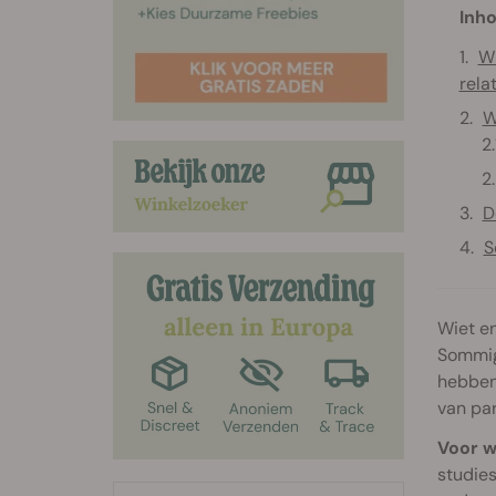
Inho
Wi
rela
W
D
S
Wiet en
Sommig
hebben 
van pa
Voor w
studie