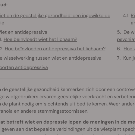
ud:
et en de geestelijke gezondheid: een ingewikkelde
R
tie
a
iet en antidepressiva
De w
Hoe beïnvloedt wiet het lichaam?
psychia
Hoe beïnvloeden antidepressiva het lichaam?
Hoe 
e wisselwerking tussen wiet en antidepressiva
Kun j
oorten antidepressiva
 de geestelijke gezondheid kenmerken zich door een controve
e wietgebruikers ervaren geestelijke veerkracht en verbete
de plant nodig om ’s ochtends uit bed te komen. Weer ander
ranoia en andere stemmingsstoornissen.
at betreft wiet en depressie lopen de meningen in de me
s geven aan dat bepaalde verbindingen uit de wietplant spe