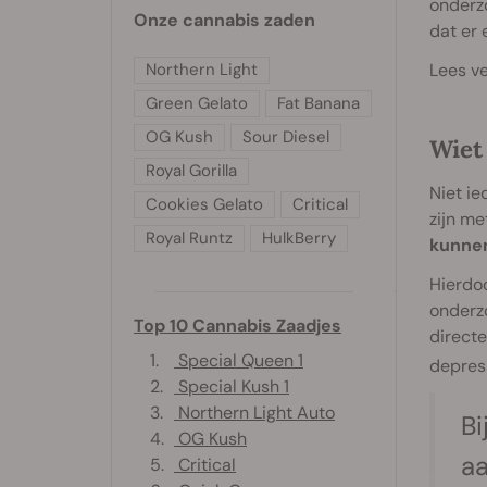
onderzo
Onze cannabis zaden
dat er 
Northern Light
Lees ve
Green Gelato
Fat Banana
OG Kush
Sour Diesel
Wiet
Royal Gorilla
Niet ie
Cookies Gelato
Critical
zijn me
Royal Runtz
HulkBerry
kunnen
Hierdoo
onderzo
Top 10 Cannabis Zaadjes
directe
1.
Special Queen 1
depress
2.
Special Kush 1
3.
Northern Light Auto
Bi
4.
OG Kush
a
5.
Critical