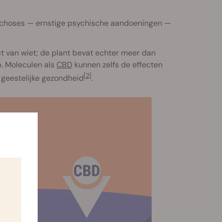
sychoses — ernstige psychische aandoeningen —
t van wiet; de plant bevat echter meer dan
. Moleculen als
CBD
kunnen zelfs de effecten
[2]
geestelijke gezondheid
.