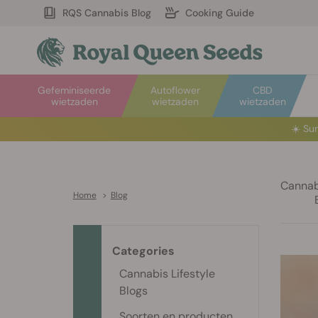
RQS Cannabis Blog
Cooking Guide
Gefeminiseerde
Autoflower
CBD
wietzaden
wietzaden
wietzaden
☀️
Sum
Cannabi
Home
>
Blog
Categories
Cannabis Lifestyle
Blogs
Soorten en producten