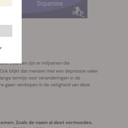
eptoren
r
ie. Daarvan zijn er miljoenen die
Ook blijkt dat mensen met een depressie vaker
lange termijn voor veranderingen in de
s gaan verdiepen in de veiligheid van deze
stemen. Zoals de naam al doet vermoeden,