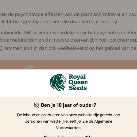
nen de psychotrope effecten van de plant schizofrenie en p
 licht brengen bij personen die daar vatbaar voor zijn.
abinoïde THC is verantwoordelijk voor het psychotrope effec
d cannabinoïden en de meeste daarvan zijn non-psychotroop
C
remmen en zijn dan ook veelbelovend op het gebied van de 
Ben je 18 jaar of ouder?
De inhoud en producten van onze website zijn gericht aan
personen van wettelijke leeftijd. Zie de Algemene
Voorwaarden.