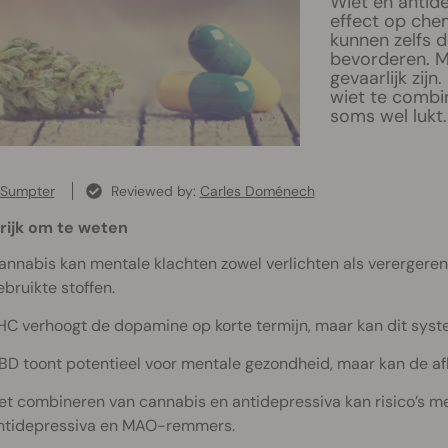
Wiet en antide
effect op chem
kunnen zelfs 
bevorderen. M
gevaarlijk zijn
wiet te combin
soms wel lukt.
 Sumpter
Reviewed by:
Carles Doménech
rijk om te weten
annabis kan mentale klachten zowel verlichten als verergeren,
ebruikte stoffen.
HC verhoogt de dopamine op korte termijn, maar kan dit syste
BD toont potentieel voor mentale gezondheid, maar kan de af
et combineren van cannabis en antidepressiva kan risico’s met
ntidepressiva en MAO-remmers.