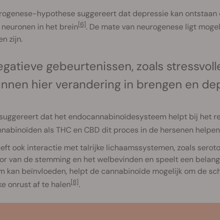
rogenese-hypothese suggereert dat depressie kan ontstaan 
[6]
neuronen in het brein
. De mate van neurogenese ligt mogel
n zijn.
gatieve gebeurtenissen, zoals stressvoll
nnen hier verandering in brengen en de
 suggereert dat het endocannabinoïdesysteem helpt bij het r
nnabinoïden als THC en CBD dit proces in de hersenen helpe
ft ook interactie met talrijke lichaamssystemen, zoals seroto
or van de stemming en het welbevinden en speelt een belangri
m kan beïnvloeden, helpt de cannabinoïde mogelijk om de sc
[8]
jke onrust af te halen
.