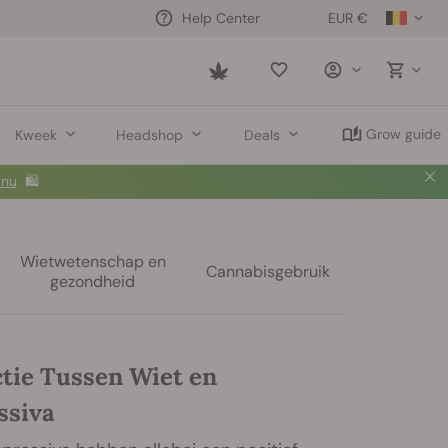
EUR €
Help Center
Saved
items
Grow guide
Kweek
Headshop
Deals
 nu
🛍️
Wietwetenschap en
Cannabisgebruik
gezondheid
ctie Tussen Wiet en
ssiva