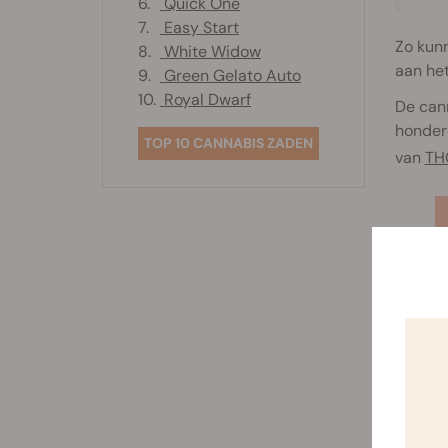
6.
Quick One
7.
Easy Start
Zo kun
8.
White Widow
aan het
9.
Green Gelato Auto
10.
Royal Dwarf
De cann
honder
TOP 10 CANNABIS ZADEN
van
TH