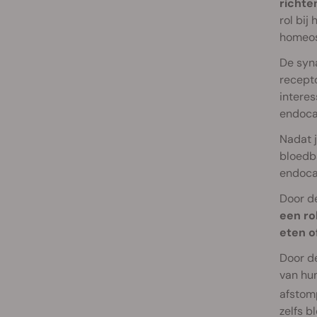
richte
rol bij
homeos
De syn
recept
interes
endoca
Nadat j
bloedb
endoca
Door de
een ro
eten o
Door de
van hun
afstom
zelfs b