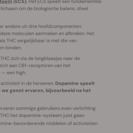
steem
(ECS).
Het ECS speelt een fundamentele
s lichaam om de biologische balans, ofwel
er andere uit drie hoofdcomponenten:
 deze moleculen aanmaken en afbreken. Het
ls THC vergelijkbaar is met die van
en binden.
 THC zich via de longblaasjes naar de
zich aan CB1-receptoren van het
 — een high.
ctiviteit in de hersenen.
Dopamine speelt
 we genot ervaren, bijvoorbeeld na het
ervaren sommige gebruikers even verlichting
an THC het dopamine-systeem juist gaan
amine-bevorderende middelen of activiteiten