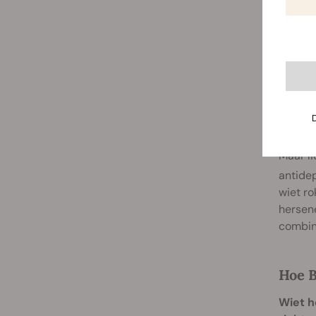
Wiet
Maar l
antidep
wiet ro
hersene
combina
Hoe B
Wiet h