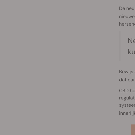
De neu
nieuwe 
hersene
Ne
ku
Bewijs
dat ca
CBD hee
regulat
systee
innerli