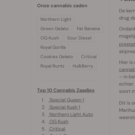
Onze cannabis zaden
De kern
drug de
Northern Light
Ondank
Green Gelato
Fat Banana
mogelij
OG Kush
Sour Diesel
presta
Royal Gorilla
skipres
Cookies Gelato
Critical
Hier is
Royal Runtz
HulkBerry
cannab
– in be
echter
Top 10 Cannabis Zaadjes
soort m
1.
Special Queen 1
Dit is 
2.
Special Kush 1
Marihua
3.
Northern Light Auto
weerst
4.
OG Kush
5.
Critical