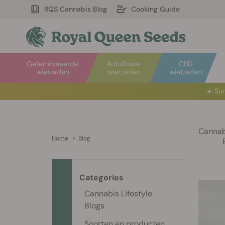
RQS Cannabis Blog
Cooking Guide
Gefeminiseerde
Autoflower
CBD
wietzaden
wietzaden
wietzaden
☀️
Sum
Cannabi
Home
>
Blog
Categories
Cannabis Lifestyle
Blogs
Soorten en producten