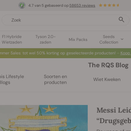
4.7 van 5 gebaseerd op
58653 reviews
F1 Hybride
Tyson 2.0-
Seeds
Mix Packs
Wietzaden
zaden
Collection
mer Sales: tot wel 50% korting op geselecteerde producten! ⏤
Koop
The RQS Blog
s Lifestyle
Soorten en
Wiet Kweken
Blogs
producten
Messi Lei
“Drugsgeb