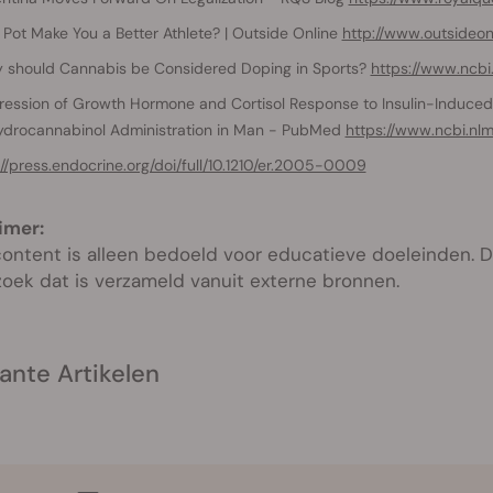
Pot Make You a Better Athlete? | Outside Online
http://www.outsideon
 should Cannabis be Considered Doping in Sports?
https://www.ncbi.
ession of Growth Hormone and Cortisol Response to Insulin-Induced
ydrocannabinol Administration in Man - PubMed
https://www.ncbi.nlm
://press.endocrine.org/doi/full/10.1210/er.2005-0009
imer:
ontent is alleen bedoeld voor educatieve doeleinden. De
oek dat is verzameld vanuit externe bronnen.
ante Artikelen