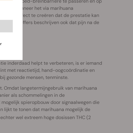
aat om de bloed-breinbarrière te passeren en op
muleren wanneer het via marihuana
ers, een effect te creëren dat de prestatie kan
Gewichtsheffers beschrijven ook dat pijn na de
r
atie inderdaad helpt te verbeteren, is er iemand
gint met reactietijd, hand-oogcoördinatie en
 bij gezonde mensen, tenminste.
ert. Omdat langetermijngebruik van marihuana
anier als schommelingen in de
HC mogelijk spieropbouw door signaalwegen die
an lijkt te tonen dat marihuana mogelijk de
 echter wel extreem hoge dosissen THC (2