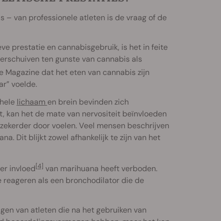
 – van professionele atleten is de vraag of de
ve prestatie en cannabisgebruik, is het in feite
e verschuiven ten gunste van cannabis als
e Magazine dat het eten van cannabis zijn
ar” voelde.
 hele
lichaam
en brein bevinden zich
, kan het de mate van nervositeit beïnvloeden
rzekerder door voelen. Veel mensen beschrijven
na. Dit blijkt zowel afhankelijk te zijn van het
[4]
er invloed
van marihuana heeft verboden.
 reageren als een bronchodilator die de
lagen van atleten die na het gebruiken van