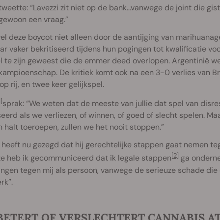
tweette: “Lavezzi zit niet op de bank…vanwege de joint die g
gewoon een vraag.”
l deze boycot niet alleen door de aantijging van marihuanag
ar vaker bekritiseerd tijdens hun pogingen tot kwalificatie v
 te zijn geweest die de emmer deed overlopen. Argentinië we
ampioenschap. De kritiek komt ook na een 3-0 verlies van Br
op rij, en twee keer gelijkspel.
1]
sprak: “We weten dat de meeste van jullie dat spel van disr
seerd als we verliezen, of winnen, of goed of slecht spelen. Ma
 halt toeroepen, zullen we het nooit stoppen.”
 heeft nu gezegd dat hij gerechtelijke stappen gaat nemen teg
[2]
ze heb ik gecommuniceerd dat ik legale stappen
ga onderne
ingen tegen mij als persoon, vanwege de serieuze schade die 
rk”.
BETERT OF VERSLECHTERT CANNABIS AT