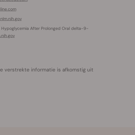
line.com
nlm.nih.gov
 Hypoglycemia After Prolonged Oral delta-9-
.nih.gov
 verstrekte informatie is afkomstig uit