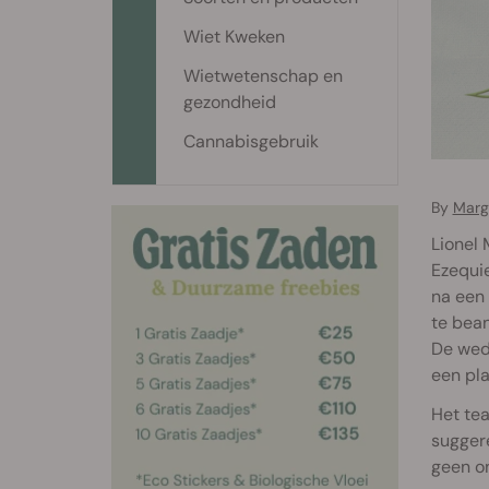
Wiet Kweken
Wietwetenschap en
gezondheid
Cannabisgebruik
By
Marg
Lionel 
Ezequie
na een 
te bea
De weds
een pla
Het tea
suggere
geen on