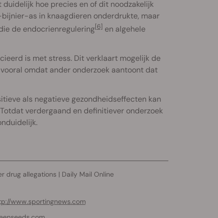
uidelijk hoe precies en of dit noodzakelijk
bijnier-as in knaagdieren onderdrukte, maar
[6]
die de endocrienregulering
en algehele
eerd is met stress. Dit verklaart mogelijk de
k, vooral omdat ander onderzoek aantoont dat
tieve als negatieve gezondheidseffecten kan
. Totdat verdergaand en definitiever onderzoek
nduidelijk.
 drug allegations | Daily Mail Online
tp://www.sportingnews.com
ueenseeds.com