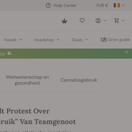
EUR €
Help Center
Saved
items
Grow guide
Kweek
Headshop
Deals
 nu
🛍️
Wietwetenschap en
Cannabisgebruik
gezondheid
dt Protest Over
ruik” Van Teamgenoot