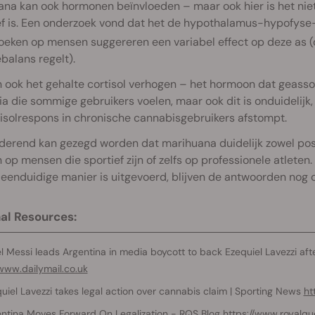
na kan ook hormonen beïnvloeden – maar ook hier is het niet d
ef is. Een onderzoek vond dat het de hypothalamus-hypofyse-
oeken op mensen suggereren een variabel effect op deze as (
balans regelt).
 ook het gehalte cortisol verhogen – het hormoon dat geassoci
a die sommige gebruikers voelen, maar ook dit is onduidelij
isolrespons in chronische cannabisgebruikers afstompt.
derend kan gezegd worden dat marihuana duidelijk zowel posi
op mensen die sportief zijn of zelfs op professionele atleten
eenduidige manier is uitgevoerd, blijven de antwoorden nog o
al Resources:
l Messi leads Argentina in media boycott to back Ezequiel Lavezzi after
/www.dailymail.co.uk
uiel Lavezzi takes legal action over cannabis claim | Sporting News
ht
ntina Moves Forward On Legalization - RQS Blog
https://www.royalq