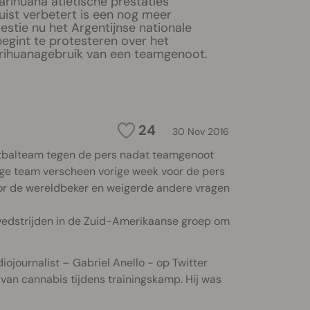
rihuana atletische prestaties
juist verbetert is een nog meer
stie nu het Argentijnse nationale
egint te protesteren over het
rihuanagebruik van een teamgenoot.
24
30 Nov 2016
oetbalteam tegen de pers nadat teamgenoot
lige team verscheen vorige week voor de pers
oor de wereldbeker en weigerde andere vragen
 wedstrijden in de Zuid-Amerikaanse groep om
journalist – Gabriel Anello - op Twitter
van cannabis tijdens trainingskamp. Hij was