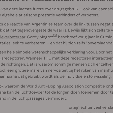
 van deze laatste furore over drugsgebruik – ook van cannabis
 algehele atletische prestatie verhindert of verbetert.
s de reactie van
Argentiniës
team over de link tussen negatie
k dat het tegenovergestelde waar is. Bewijs lijkt zich zelfs t
[3]
tieverbeteraar
. Gordy Megroz
beschreef vorig jaar in Outsid
taties leek te verbeteren – en dat hij zich zelfs “onverslaanba
 een hele simpele wetenschappelijke verklaring voor. Door het
isreceptoren
. Wanneer THC met deze receptoren interacteert
ide richtingen. Dat is waarom sommige mensen zich er zelfve
 ook een grotere mare van
nervositeit
bij het roken van marihua
arihuana dat gebruikt wordt als de individuele stofwisseling.
ook waarom de World Anti-Doping Association competitie ond
na kan de luchttoevoer tot de longen doen toenemen door te
and in de luchtpassages vermindert.
Er zijn echter veel vers