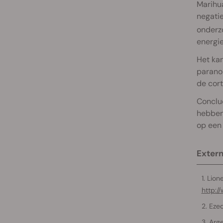
Marihua
negati
onderz
energie
Het kan
paranoi
de cort
Conclu
hebben 
op een 
Extern
Lione
http:/
Ezeq
Arge