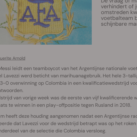
De vraag of ma
verhindert of 
omstreden kwe
voetbalteam b
schijnbare ma
uerite Arnold
Messi leidt een teamboycot van het Argentijnse nationale v
l Lavezzi werd beticht van marihuanagebruik. Het hele 3-tal
3-0 overwinning op Colombia in een kwalificatiewedstrijd v
ntwoorden.
trijd van vorige week was de eerste van vijf kwalificerende
ats te winnen in een play-offpositie tegen Rusland in 2018.
m heeft deze houding aangenomen nadat een Argentijnse radio
erde dat Lavezzi voor de wedstrijd betrapt was op het roken 
derdeel van de selectie die Colombia versloeg.