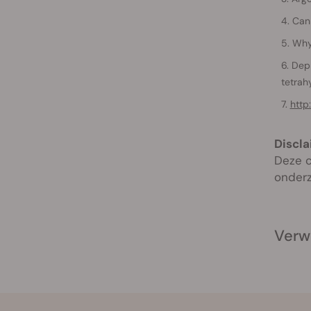
Can 
Why
Depr
tetrah
http
Discla
Deze c
onderz
Verw