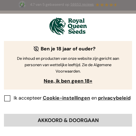
4.7 van 5 gebaseerd op
58653 reviews
☀️ Summer Sales: tot wel 50% korting
op geselecteerde producten! ⏤
Koop nu
🛍️
Ben je 18 jaar of ouder?
The RQS Blog
De inhoud en producten van onze website zijn gericht aan
personen van wettelijke leeftijd. Zie de Algemene
Cannabis Lifestyle Blogs
Soorten en producten
Voorwaarden.
Nee, ik ben geen 18+
Ik accepteer
Cookie-instellingen
en
privacybeleid
AKKOORD & DOORGAAN