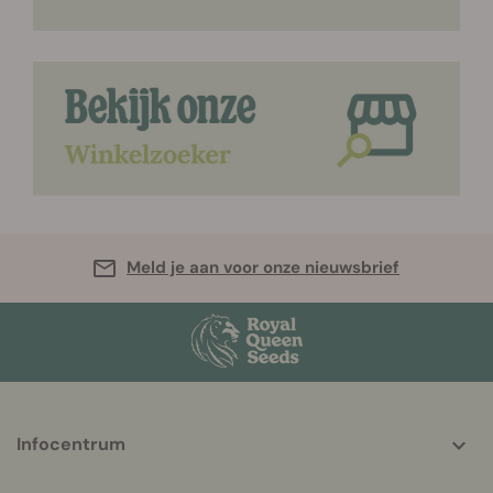
Meld je aan voor onze nieuwsbrief
More
Infocentrum
helpful
info