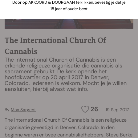
Door op AKKOORD & DOORGAAN te klikken, bevestig je dat je
18 jaar of ouder bent
The International Church Of
Cannabis
The International Church of Cannabis is een
erkende religieuze organisatie die cannabis als
sacrament gebruikt. De kerk opende het
hoofdkwartier op 20 april 2017 in Denver,
Colorado. Iedereen is welkom. Mocht je je willen
aansluiten, hierbij alvast wat info.
26
By
Max Sargent
19 Sep 2017
The International Church Of Cannabis is een religieuze
organisatie gevestigd in Denver, Colorado. In den
beginne waren er twee cannabisliefhebbers; Steve Berke