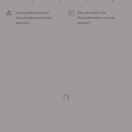
Incompatibel (tenzij in
Rijk aan fosfor (zie
afzonderlijke groeifasen
'Bijzonderheden' voor elk
gebruikt)
product)