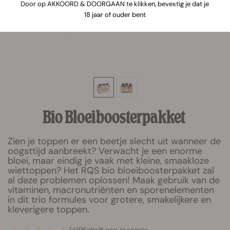
Door op AKKOORD & DOORGAAN te klikken, bevestig je dat je
18 jaar of ouder bent
Bio Bloeiboosterpakket
Zien je toppen er een beetje slecht uit wanneer de
oogsttijd aanbreekt? Verwacht je een enorme
bloei, maar eindig je vaak met kleine, smaakloze
wiettoppen? Het RQS bio bloeiboosterpakket zal
al deze problemen oplossen! Maak gebruik van de
vitaminen, macronutriënten en sporenelementen
in dit trio formules voor grotere, smakelijkere en
kleverigere toppen.