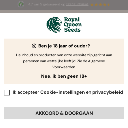
4.7 van 5 gebaseerd op
58690 reviews
🎁
3 White Widow Auto zaadjes
GRATIS voor de
eerste 100 die de code
AUGUST26 🌿
gebruiken
-15%
Ben je 18 jaar of ouder?
De inhoud en producten van onze website zijn gericht aan
personen van wettelijke leeftijd. Zie de Algemene
Voorwaarden.
Nee, ik ben geen 18+
Ik accepteer
Cookie-instellingen
en
privacybeleid
AKKOORD & DOORGAAN