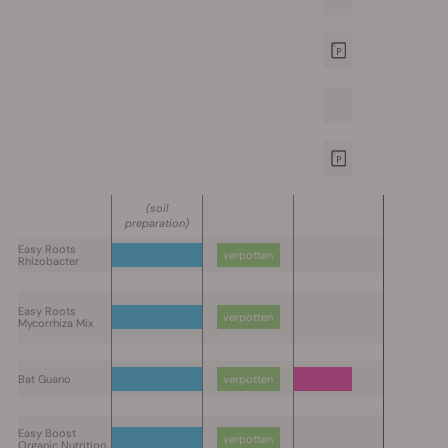
(soil
preparation)
Easy Roots
verpotten
Rhizobacter
Easy Roots
verpotten
Mycorrhiza Mix
Bat Guano
verpotten
Easy Boost
verpotten
Organic Nutrition