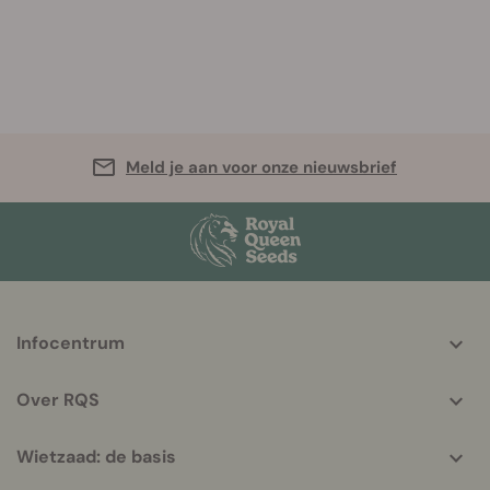
Meld je aan voor onze nieuwsbrief
More
Infocentrum
helpful
info
Over RQS
Wietzaad: de basis