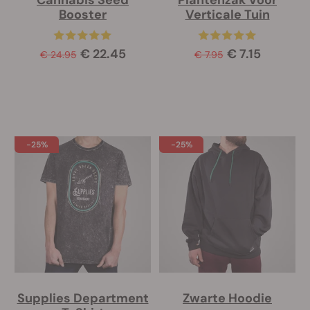
Booster
Verticale Tuin
€ 22.45
€ 7.15
€ 24.95
€ 7.95
-25%
-25%
Supplies Department
Zwarte Hoodie