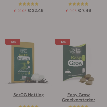
€ 22.46
€ 7.46
€ 29.95
€ 9.95
-10%
-10%
ScrOG Netting
Easy Grow
Groeiversterker