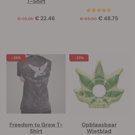
T-Shirt
€ 22.46
€ 48.75
€ 29.95
€ 65.00
-25%
-25%
Freedom to Grow T-
Opblaasbaar
Shirt
Wietblad