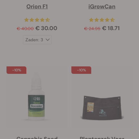
Orion F1
iGrowCan
€ 30.00
€ 18.71
€ 40.00
€ 24.95
-10%
-10%
Cannabis Seed
Plantenzak Voor