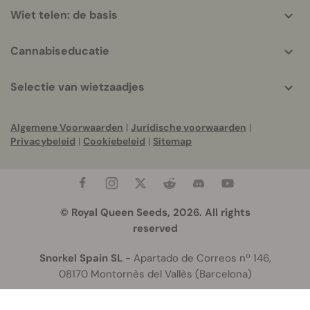
Wiet telen: de basis
Cannabiseducatie
Selectie van wietzaadjes
Algemene Voorwaarden
|
Juridische voorwaarden
|
Privacybeleid
|
Cookiebeleid
|
Sitemap
© Royal Queen Seeds, 2026. All rights
reserved
Snorkel Spain SL
- Apartado de Correos nº 146,
08170 Montornès del Vallès (Barcelona)