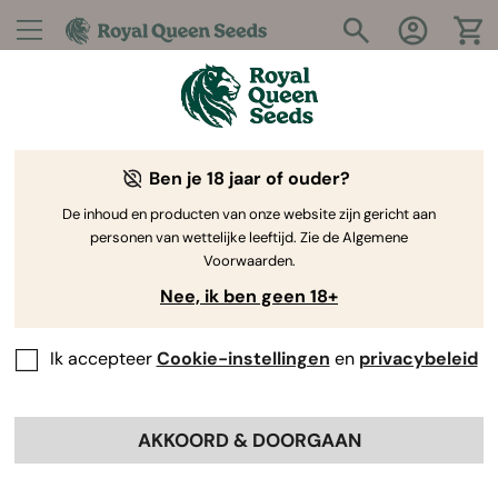
Ben je 18 jaar of ouder?
De inhoud en producten van onze website zijn gericht aan
personen van wettelijke leeftijd. Zie de Algemene
Voorwaarden.
RQS Outlet: Cannabiszaden & accessoires met
korting
Nee, ik ben geen 18+
Ik accepteer
Cookie-instellingen
en
privacybeleid
-25%
-20%
AKKOORD & DOORGAAN