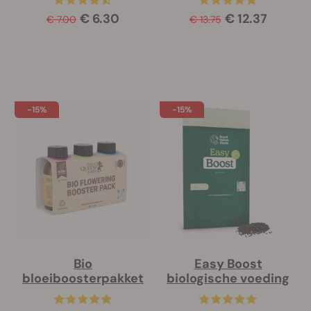
€ 6.30
€ 12.37
€ 7.00
€ 13.75
-15%
-15%
Bio
Easy Boost
bloeiboosterpakket
biologische voeding