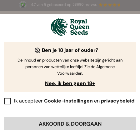
4.7 van 5 gebaseerd op
58690 reviews
🎁
3 White Widow Auto zaadjes
GRATIS voor de
eerste 100 die de code
AUGUST26 🌿
gebruiken
Ben je 18 jaar of ouder?
The RQS Blog
De inhoud en producten van onze website zijn gericht aan
personen van wettelijke leeftijd. Zie de Algemene
Cannabis Lifestyle Blogs
Soorten en producten
Voorwaarden.
Nee, ik ben geen 18+
Ik accepteer
Cookie-instellingen
en
privacybeleid
AKKOORD & DOORGAAN