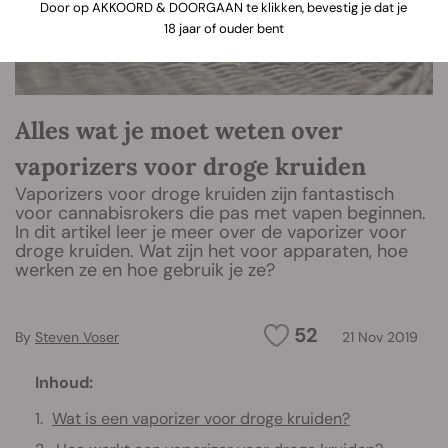
Door op AKKOORD & DOORGAAN te klikken, bevestig je dat je
18 jaar of ouder bent
Alles wat je moet weten over
vaporizers voor droge kruiden
Vaporizers voor droge kruiden zijn fantastisch
voor cannabisrokers die pas met vapen beginnen.
In dit artikel leer je meer over de vaporizer voor
droge kruiden. Wat zijn het voor apparaten, hoe
werken ze en hoe gebruik je ze?
52
By
Steven Voser
21 Nov 2019
Inhoud:
Wat is een vaporizer voor droge kruiden?