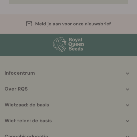
Meld je aan voor onze nieuwsbrief
More
Infocentrum
helpful
info
Over RQS
Wietzaad: de basis
Wiet telen: de basis
Cannabiseducatie