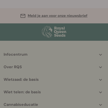
Meld je aan voor onze nieuwsbrief
More
Infocentrum
helpful
info
Over RQS
Wietzaad: de basis
Wiet telen: de basis
Cannabiseducatie