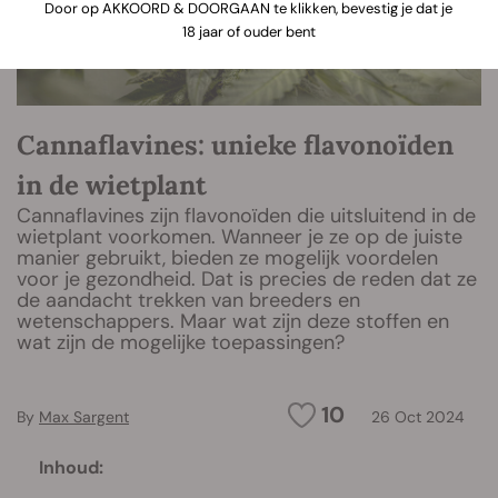
Door op AKKOORD & DOORGAAN te klikken, bevestig je dat je
18 jaar of ouder bent
Cannaflavines: unieke flavonoïden
in de wietplant
Cannaflavines zijn flavonoïden die uitsluitend in de
wietplant voorkomen. Wanneer je ze op de juiste
manier gebruikt, bieden ze mogelijk voordelen
voor je gezondheid. Dat is precies de reden dat ze
de aandacht trekken van breeders en
wetenschappers. Maar wat zijn deze stoffen en
wat zijn de mogelijke toepassingen?
10
By
Max Sargent
26 Oct 2024
Inhoud: