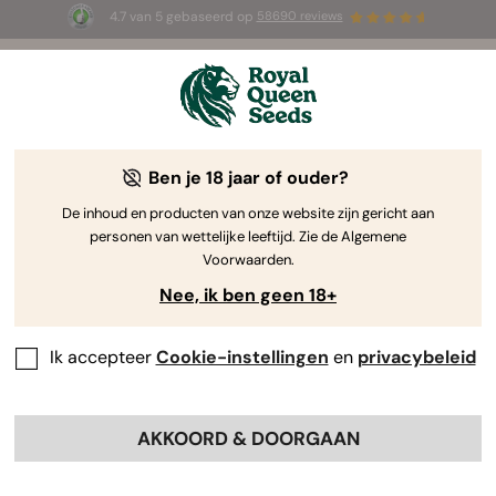
4.7 van 5 gebaseerd op
58690 reviews
🎁
3 White Widow Auto zaadjes
GRATIS voor de
eerste 100 die de code
AUGUST26 🌿
gebruiken
Ben je 18 jaar of ouder?
The RQS Blog
De inhoud en producten van onze website zijn gericht aan
personen van wettelijke leeftijd. Zie de Algemene
Cannabis Lifestyle Blogs
Soorten en producten
Voorwaarden.
Nee, ik ben geen 18+
Ik accepteer
Cookie-instellingen
en
privacybeleid
AKKOORD & DOORGAAN