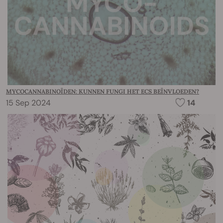
MYCOCANNABINOÏDEN: KUNNEN FUNGI HET ECS BEÏNVLOEDEN?
15 Sep 2024
14