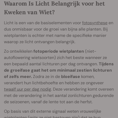
Waarom Is Licht Belangrijk voor het
Kweken van Wiet?
Licht is een van de basiselementen voor
fotosynthese
en
dus onmisbaar voor de groei van bijna alle planten. Bij
wietplanten is echter met name de specifieke manier
waarop ze licht ontvangen belangrijk.
Zo ontwikkelen
fotoperiode wietplanten
(niet-
autoflowering wietsoorten) zich het beste wanneer ze
een bepaald aantal lichturen per dag ontvangen.
Tijdens
de groeifase gaat het om minimaal zestien lichturen
of zelfs meer.
Zodra ze in de
bloeifase
komen,
verandert hun lichtbehoefte en hebben ze ongeveer
twaalf uur per dag nodig
. Deze verandering komt overeen
met de verandering in het aantal zonlichturen gedurende
de seizoenen, vanaf de lente tot aan de herfst.
Op basis van dit externe signaal weten vrouwelijke
wietplanten (mits ze niet bestoven zijn) dat ze hun