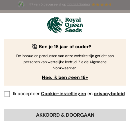
4.7 van 5 gebaseerd op
58690 reviews
☀️ Summer Sales: tot wel 50% korting
op geselecteerde producten! ⏤
Koop nu
🛍️
Ben je 18 jaar of ouder?
The RQS Blog
De inhoud en producten van onze website zijn gericht aan
personen van wettelijke leeftijd. Zie de Algemene
Cannabis Lifestyle Blogs
Soorten en producten
Voorwaarden.
Nee, ik ben geen 18+
Ik accepteer
Cookie-instellingen
en
privacybeleid
AKKOORD & DOORGAAN