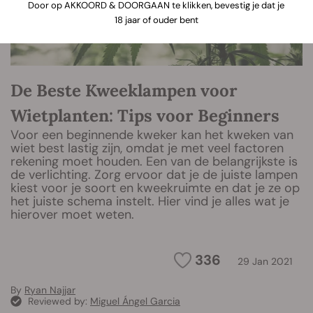
Door op AKKOORD & DOORGAAN te klikken, bevestig je dat je
18 jaar of ouder bent
De Beste Kweeklampen voor
Wietplanten: Tips voor Beginners
Voor een beginnende kweker kan het kweken van
wiet best lastig zijn, omdat je met veel factoren
rekening moet houden. Een van de belangrijkste is
de verlichting. Zorg ervoor dat je de juiste lampen
kiest voor je soort en kweekruimte en dat je ze op
het juiste schema instelt. Hier vind je alles wat je
hierover moet weten.
336
29 Jan 2021
By
Ryan Najjar
Reviewed by:
Miguel Ángel Garcia