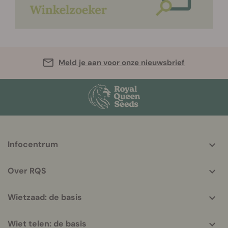
Meld je aan voor onze nieuwsbrief
More
Infocentrum
helpful
info
Over RQS
Wietzaad: de basis
Wiet telen: de basis