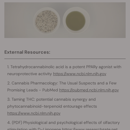
External Resources:
Tetrahydrocannabinolic acid is a potent PPARγ agonist with
neuroprotective activity
https://www.ncbi.nlm.nih.gov
Cannabis Pharmacology: The Usual Suspects and a Few
Promising Leads - PubMed
https://pubmed.ncbi.nlm.nih.gov
Taming THC: potential cannabis synergy and
phytocannabinoid-terpenoid entourage effects
https://www.ncbi.nlm.nih.gov
(PDF) Physiological and psychological effects of olfactory
stimulation with D-Limonene
https://www.researchgate.net