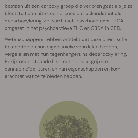
bestaan uit een
carboxylgroep
die verloren gaat als je ze
blootstelt aan hitte, een proces dat bekendstaat als
decarboxylering
. Zo wordt niet-psychoactieve
THCA
omgezet in het psychoactieve THC
en
CBDA
in
CBD
.
Wetenschappers hebben ontdekt dat deze chemische
bestanddelen hun eigen unieke voordelen hebben,
vergeleken met hun tegenhangers na decarboxylering.
Bekijk onderstaande lijst met de belangrijkste
cannabinoïde-zuren en hun eigenschappen en kom
erachter wat ze te bieden hebben.