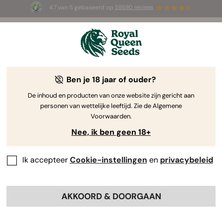
4.7 van 5 gebaseerd op
58690 reviews
☀️ Summer Sales: tot wel 50% korting
op geselecteerde producten! ⏤
Koop nu
🛍️
Ben je 18 jaar of ouder?
The RQS Blog
De inhoud en producten van onze website zijn gericht aan
personen van wettelijke leeftijd. Zie de Algemene
Cannabis Lifestyle Blogs
Soorten en producten
Voorwaarden.
Nee, ik ben geen 18+
Ik accepteer
Cookie-instellingen
en
privacybeleid
AKKOORD & DOORGAAN