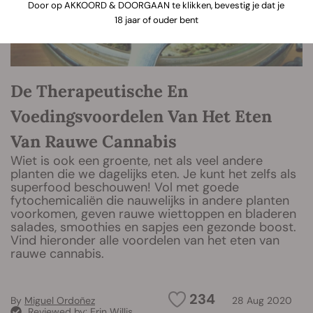
Door op AKKOORD & DOORGAAN te klikken, bevestig je dat je
18 jaar of ouder bent
De Therapeutische En
Voedingsvoordelen Van Het Eten
Van Rauwe Cannabis
Wiet is ook een groente, net als veel andere
planten die we dagelijks eten. Je kunt het zelfs als
superfood beschouwen! Vol met goede
fytochemicaliën die nauwelijks in andere planten
voorkomen, geven rauwe wiettoppen en bladeren
salades, smoothies en sapjes een gezonde boost.
Vind hieronder alle voordelen van het eten van
rauwe cannabis.
234
By
Miguel Ordoñez
28 Aug 2020
Reviewed by:
Erin Willis